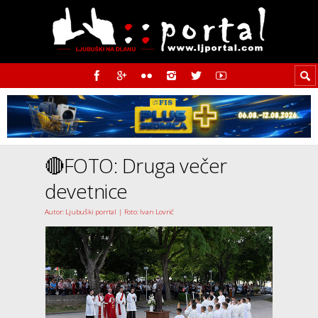
🔴FOTO: Druga večer
devetnice
Autor: Ljubuški porrtal | Foto: Ivan Lovrić