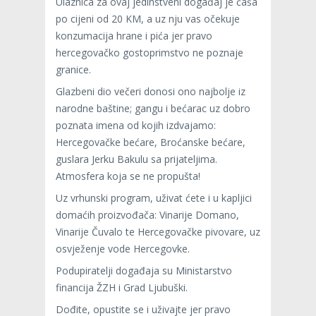
Ulaznica za ovaj jedinstveni događaj je čaša
po cijeni od 20 KM, a uz nju vas očekuje
konzumacija hrane i pića jer pravo
hercegovačko gostoprimstvo ne poznaje
granice.
Glazbeni dio večeri donosi ono najbolje iz
narodne baštine; gangu i bećarac uz dobro
poznata imena od kojih izdvajamo:
Hercegovačke bećare, Broćanske bećare,
guslara Jerku Bakulu sa prijateljima.
Atmosfera koja se ne propušta!
Uz vrhunski program, uživat ćete i u kapljici
domaćih proizvođača: Vinarije Domano,
Vinarije Čuvalo te Hercegovačke pivovare, uz
osvježenje vode Hercegovke.
Podupiratelji događaja su Ministarstvo
financija ŽZH i Grad Ljubuški.
Dođite, opustite se i uživajte jer pravo