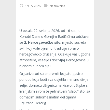
19.05.2026
Naslovnica
U petak, 22. svibnja 2026. od 16 sati, u
Konobi Dane u Gornjim Radišićima održava
se
2. Hercegovačko silo
; mjesto susreta
svih koji vole pjesmu, tradiciju i pravo
hercegovačko druženje. Očekuje vas ugodna
atmosfera, veselje i doživljaj Hercegovine u
njenom punom sjaju.
Organizatori su pripremili bogatu gastro
ponudu koja budi sva osjetila: mirisno divlje
zelje, domaću džigericu na kiselo, uštipke s
livanjskim sirom te jedinstveni “slatki” stol sa
domaćim suhomesnatim delicijama
Pršutane Herceg.