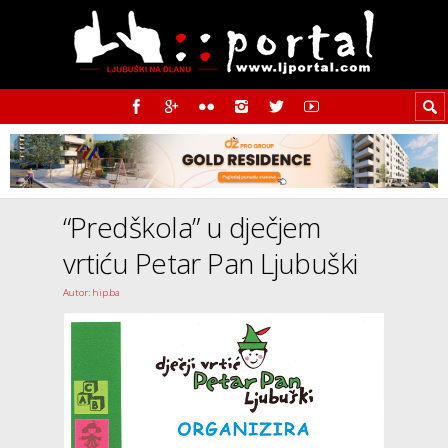
“Predškola” u dječjem
vrtiću Petar Pan Ljubuški
Autor: hip.ba