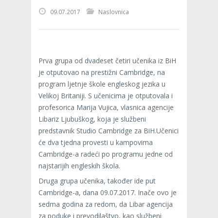
09.07.2017
Naslovnica
Prva grupa od dvadeset četiri učenika iz BiH
je otputovao na prestižni Cambridge, na
program ljetnje škole engleskog jezika u
Velikoj Britaniji. S učenicima je otputovala i
profesorica Marija Vujica, vlasnica agencije
Libariz Ljubuškog, koja je službeni
predstavnik Studio Cambridge za BiH.Učenici
će dva tjedna provesti u kampovima
Cambridge-a radeći po programu jedne od
najstarijih engleskih škola.
Druga grupa učenika, također ide put
Cambridge-a, dana 09.07.2017. Inače ovo je
sedma godina za redom, da Libar agencija
za poduke i prevodilaštvo, kao službeni