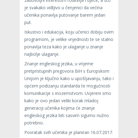
zadovoljni interesom roditelja i djece, a što
je svakako vidljivo u čenjenici da većina
učenika ponavlja putovanje barem jedan
put.
Iskustvo i edukacija, koju učenici dobiju ovim
programom, je velike vrijednosti te se stalno
ponavlja teza kako je ulaganje u znanje
najbolje ulaganje.
Znanje engleskog jezika, u vrijeme
pretpristupnih pregovora BiH s Europskom
Unijom je ključno kako u upošljavanju, tako i
općem podizanju standarda te mogućnosti
komunikacije s inozemstvom. Uvjereni smo
kako je ovo jedan veliki korak mladoj
generaciji učenika kojima će znanje
engleskog jezika biti sasvim sigurno nužno
potrebno.
Povratak svih učenika je planiran 16.07.2017.