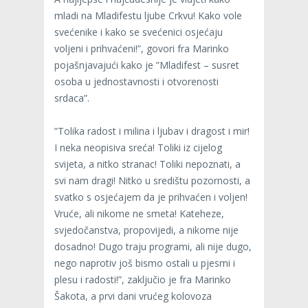
mladi na Mladifestu ljube Crkvu! Kako vole
svećenike i kako se svećenici osjećaju
voljeni i prihvaćeni!”, govori fra Marinko
pojašnjavajući kako je ”Mladifest – susret
osoba u jednostavnosti i otvorenosti
srdaca”.
”Tolika radost i milina i ljubav i dragost i mir!
I neka neopisiva sreća! Toliki iz cijelog
svijeta, a nitko stranac! Toliki nepoznati, a
svi nam dragi! Nitko u središtu pozornosti, a
svatko s osjećajem da je prihvaćen i voljen!
Vruće, ali nikome ne smeta! Kateheze,
svjedočanstva, propovijedi, a nikome nije
dosadno! Dugo traju programi, ali nije dugo,
nego naprotiv još bismo ostali u pjesmi i
plesu i radosti!”, zaključio je fra Marinko
Šakota, a prvi dani vrućeg kolovoza