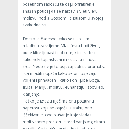
posebnom radošću te daju ohrabrenje i
snažan poticaj da se nastavi živjeti vjeru i
molitvu, hod s Gospom i s Isusom u svojoj
svakodnevici.
Doista je čudesno kako se u tolikim
mladima za vrijeme Mladifesta budi život,
bude klice ljubavi i dobrote, klice radosti i
kako neki tajanstveni mir ulazi u njihova
srca. Neopisiv je to osjećaj dok se promatra
lica mladih i opaža kako se oni osjećaju
voljeni i prihvaćeni i kako i oni ljube Boga,
Isusa, Mariju, molitvu, euharistiju, ispovijed,
klanjanje.
Teško je izraziti riječima onu pozitivnu
napetost koja se osjeća u zraku, ono
iščekivanje, ono slušanje koje vlada u
molitvenom prostoru ispred vanjskog oltara!
A najljepše i najčudesnije je vidjeti kako