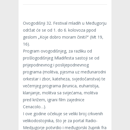
Ovogodišnji 32. Festival mladih u Međugorju
održat će se od 1. do 6. kolovoza ppod
geslom „Koje dobro moram činiti?“ (Mt 19,
16).
Program ovogodišnjeg, za razliku od
prošlogodišnjeg Mladifesta sastoji se od
prijepodnevnog i poslijepodnevnog
programa (molitva, pjesma uz međunarodni
orkestar i zbor, kateheza, svjedočanstva) te
večernjeg programa (krunica, euharistija,
klanjanje, molitva sa svijećama, molitva
pred križem, igrani film zajednice
Cenacolo…).
I ove godine očekuje se veliki broj crkvenih
velikodostojnika, što je za portal Radio-
Medjugorje potvrdio i međugorski župnik fra