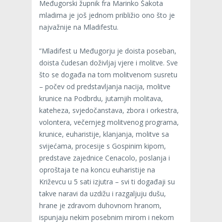
Međugorski župnik fra Marinko Šakota
mladima je još jednom približio ono što je
najvažnije na Mladifestu.
”Mladifest u Međugorju je doista poseban,
doista čudesan doživljaj vjere i molitve. Sve
što se događa na tom molitvenom susretu
– počev od predstavljanja nacija, molitve
krunice na Podbrdu, jutarnjih molitava,
kateheza, svjedočanstava, zbora i orkestra,
volontera, večernjeg molitvenog programa,
krunice, euharistije, klanjanja, molitve sa
svijećama, procesije s Gospinim kipom,
predstave zajednice Cenacolo, poslanja i
oproštaja te na koncu euharistije na
Križevcu u 5 sati izjutra – svi ti događaji su
takve naravi da uzdižu i razgaljuju dušu,
hrane je zdravom duhovnom hranom,
ispunjaju nekim posebnim mirom i nekom