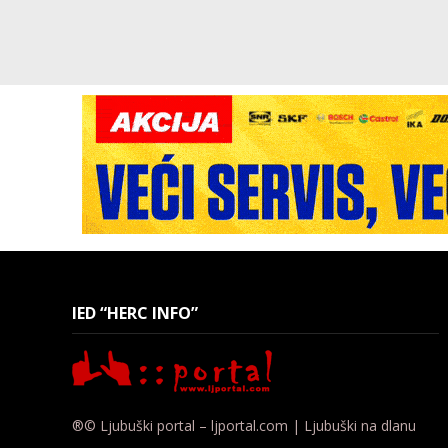
IED “HERC INFO”
®© Ljubuški portal – ljportal.com | Ljubuški na dlanu