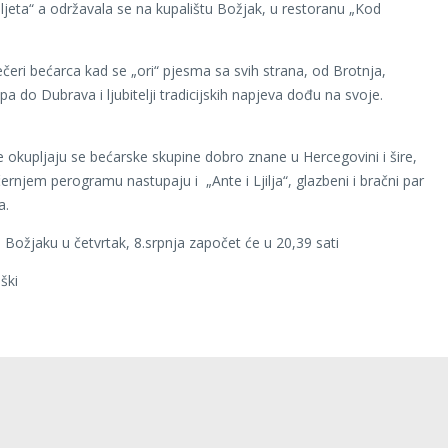
ljeta“ a održavala se na kupalištu Božjak, u restoranu „Kod
ečeri bećarca kad se „ori“ pjesma sa svih strana, od Brotnja,
a do Dubrava i ljubitelji tradicijskih napjeva dođu na svoje.
e okupljaju se bećarske skupine dobro znane u Hercegovini i šire,
ernjem perogramu nastupaju i „Ante i Ljilja“, glazbeni i bračni par
a.
Božjaku u četvrtak, 8.srpnja započet će u 20,39 sati
ški