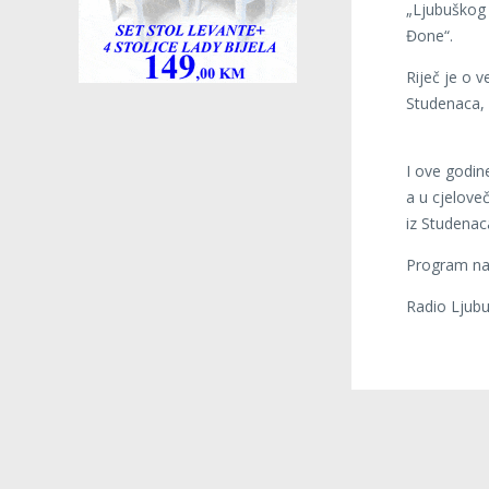
„Ljubuškog 
Đone“.
Riječ je o v
Studenaca, p
I ove godin
a u cjeloveč
iz Studenac
Program na 
Radio Ljubu