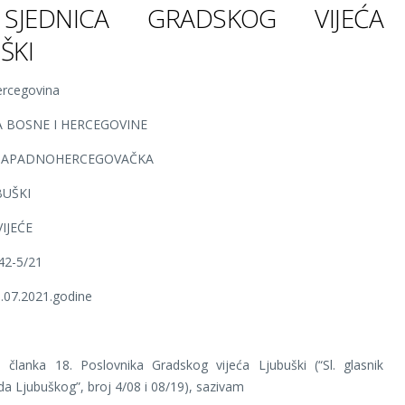
. SJEDNICA GRADSKOG VIJEĆA
ŠKI
rcegovina
A BOSNE I HERCEGOVINE
 ZAPADNOHERCEGOVAČKA
BUŠKI
IJEĆE
-42-5/21
0.07.2021.godine
 članka 18. Poslovnika Gradskog vijeća Ljubuški (“Sl. glasnik
a Ljubuškog”, broj 4/08 i 08/19), sazivam