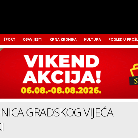
ŠPORT
OBAVIJESTI
CRNA KRONIKA
KULTURA
POGLED U PROŠ
JEDNICA GRADSKOG VIJEĆA
I