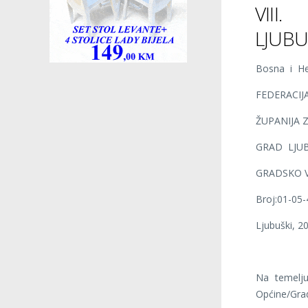
VIII
LJUBU
Bosna i He
FEDERACIJ
ŽUPANIJA
GRAD LJU
GRADSKO V
Broj:01-05
Ljubuški, 2
Na temelju
Općine/Grad