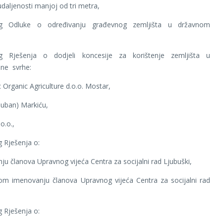
udaljenosti manjoj od tri metra,
log Odluke o određivanju građevnog zemljišta u državnom
og Rješenja o dodjeli koncesije za korištenje zemljišta u
dne svrhe:
 Organic Agriculture d.o.o. Mostar,
Ljuban) Markiću,
.o.o.,
g Rješenja o:
nju članova Upravnog vijeća Centra za socijalni rad Ljubuški,
m imenovanju članova Upravnog vijeća Centra za socijalni rad
g Rješenja o: