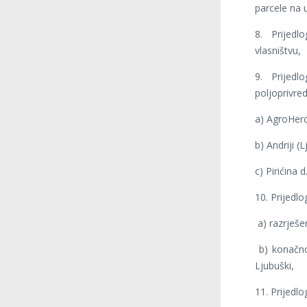
parcele na 
8. Prijed
vlasništvu,
9. Prijedl
poljoprivre
a) AgroHerc
b) Andriji (
c) Pirićina d
10. Prijedlo
a) razrješe
b) konačno
Ljubuški,
11. Prijedlo