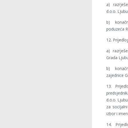
a) razrješ
d.o.o. Ljubu
b) konač
poduzeća Ra
12. Prijedlo
a) razrješ
Grada Ljub
b) konač
zajednice G
13. Prijed
predsjedni
d.o.o. Ljubu
za socijaln
izbor i ime
14. Prije