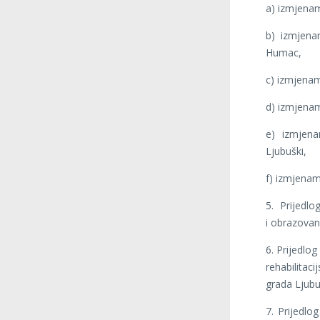
a) izmjena
b) izmjena
Humac,
c) izmjenam
d) izmjenam
e) izmjen
Ljubuški,
f) izmjenam
5. Prijedlo
i obrazovan
6. Prijedlo
rehabilitac
grada Ljub
7. Prijedlo