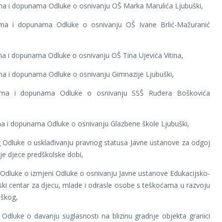
ma i dopunama Odluke o osnivanju OŠ Marka Marulića Ljubuški,
ma i dopunama Odluke o osnivanju OŠ Ivane Brlić-Mažuranić
a i dopunama Odluke o osnivanju OŠ Tina Ujevića Vitina,
a i dopunama Odluke o osnivanju Gimnazije Ljubuški,
ama i dopunama Odluke o osnivanju SSŠ Ruđera Boškovića
a i dopunama Odluke o osnivanju Glazbene škole Ljubuški,
g Odluke o usklađivanju pravnog statusa Javne ustanove za odgoj
je djece predškolske dobi,
g Odluke o izmjeni Odluke o osnivanju Javne ustanove Edukacijsko-
ijski centar za djecu, mlade i odrasle osobe s teškoćama u razvoju
uškog,
g Odluke o davanju suglasnosti na blizinu gradnje objekta granici