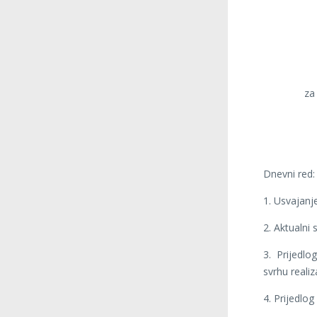
za
Dnevni red:
1. Usvajanje
2. Aktualni s
3. Prijedl
svrhu reali
4. Prijedlog