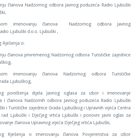
enju članova Nadzornog odbora Javnog poduzeća Radio Ljubuški
ški,
nom imenovanju članova Nadzornog odbora Javnog
dio Ljubuški d.o.o. Ljubuški ,
g Rješenja o:
enju članova privremenog Nadzornog odbora Turističke zajednice
uškog,
nom imenovanju članova Nadzornog odbora Turističke
rada Ljubuškog,
log poništenja dijela Javnog oglasa za izbor i imenovanje
ka i članova Nadzornih odbora Javnog poduzeća Radio Ljubuški
ški i Turističke zajednice Grada Ljubuškog i Upravnih vijeća Centra
i rad Ljubuški i Dječjeg vrtića Ljubuški i ponovni javni oglas za
novanje članova Upravnog vijeća Dječjeg vrtića Ljubuški,
dlog Rješenja o imenovanju članova Povjerenstva za izbor