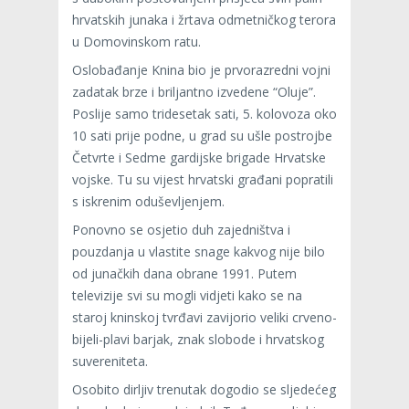
hrvatskih junaka i žrtava odmetničkog terora
u Domovinskom ratu.
Oslobađanje Knina bio je prvorazredni vojni
zadatak brze i briljantno izvedene “Oluje”.
Poslije samo tridesetak sati, 5. kolovoza oko
10 sati prije podne, u grad su ušle postrojbe
Četvrte i Sedme gardijske brigade Hrvatske
vojske. Tu su vijest hrvatski građani popratili
s iskrenim oduševljenjem.
Ponovno se osjetio duh zajedništva i
pouzdanja u vlastite snage kakvog nije bilo
od junačkih dana obrane 1991. Putem
televizije svi su mogli vidjeti kako se na
staroj kninskoj tvrđavi zavijorio veliki crveno-
bijeli-plavi barjak, znak slobode i hrvatskog
suvereniteta.
Osobito dirljiv trenutak dogodio se sljedećeg