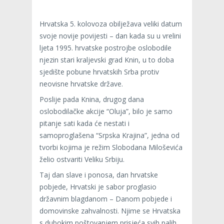
Hrvatska 5. kolovoza obilježava veliki datum
svoje novije povijesti – dan kada su u vrelini
ljeta 1995. hrvatske postrojbe oslobodile
njezin stari kraljevski grad Knin, u to doba
sjedište pobune hrvatskih Srba protiv
neovisne hrvatske države.
Poslije pada Knina, drugog dana
oslobodilačke akcije “Oluja”, bilo je samo
pitanje sati kada će nestati i
samoproglašena “Srpska Krajina”, jedna od
tvorbi kojima je režim Slobodana Miloševića
želio ostvariti Veliku Srbiju.
Taj dan slave i ponosa, dan hrvatske
pobjede, Hrvatski je sabor proglasio
državnim blagdanom – Danom pobjede i
domovinske zahvalnosti. Njime se Hrvatska
s dubokim poštovanjem prisjeća svih palih