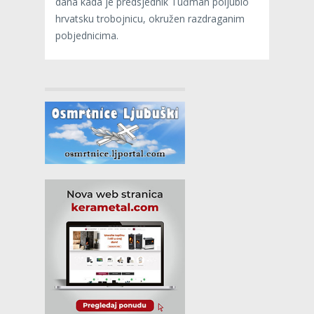
dana kada je predsjednik Tuđman poljubio
hrvatsku trobojnicu, okružen razdraganim
pobjednicima.