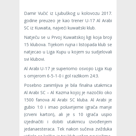
Damir Vučić iz Ljubuškog u kolovozu 2017.
godine preuzeo je kao trener U-17 Al Arabi
SC iz Kuwaita, najveći kuwaitski klub.
Natječu se u Prvoj Kuwaitskoj ligi koja broji
15 klubova. Tijekom rujna i listopada klub se
natjecao u Liga Kupu u kojem su sudjelovali
svi klubovi.
Al Arabi U-17 je superiorno osvojio Liga Kup
s omjerom 6-5-1-0 i gol razlikom 24:3.
Posebno zanimljiva je bila finalna utakmica
Al Arabi SC – Al Kazma kojoj je nazočilo oko
1500 fanova Al Arabi SC kluba. Al Arabi je
gubio 1:0 i imao poluvrijeme igrača manje
(crveni karton), ali je s 10 igrača uspio
izjednačiti i dobiti utakmicu izvođenjem
jedanaesteraca. Tek nakon sučeva zvižduka