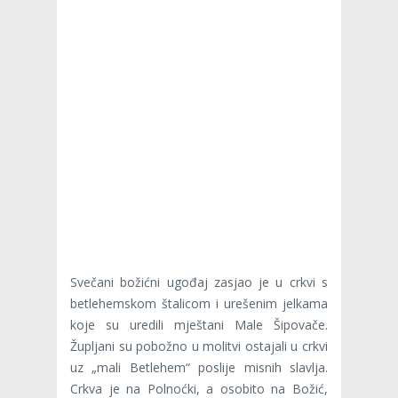
Svečani božićni ugođaj zasjao je u crkvi s
betlehemskom štalicom i urešenim jelkama
koje su uredili mještani Male Šipovače.
Župljani su pobožno u molitvi ostajali u crkvi
uz „mali Betlehem“ poslije misnih slavlja.
Crkva je na Polnoćki, a osobito na Božić,