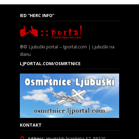
IED “HERC INFO”
®© Ljubuški portal – ljportal.com | Ljubuški na
dlanu
LJPORTAL.COM/OSMRTNICE
KONTAKT
Address:
Hrvatskih branitelja 57, 88320