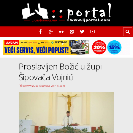
Proslavljen Božić u župi
Šipovača Vojnići
Piše: www.zupa-sipovaca-vojnici.com