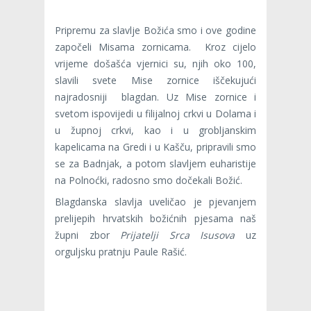
Pripremu za slavlje Božića smo i ove godine
započeli Misama zornicama. Kroz cijelo
vrijeme došašća vjernici su, njih oko 100,
slavili svete Mise zornice iščekujući
najradosniji blagdan. Uz Mise zornice i
svetom ispovijedi u filijalnoj crkvi u Dolama i
u župnoj crkvi, kao i u grobljanskim
kapelicama na Gredi i u Kašču, pripravili smo
se za Badnjak, a potom slavljem euharistije
na Polnoćki, radosno smo dočekali Božić.
Blagdanska slavlja uveličao je pjevanjem
prelijepih hrvatskih božićnih pjesama naš
župni zbor
Prijatelji Srca Isusova
uz
orguljsku pratnju Paule Rašić.