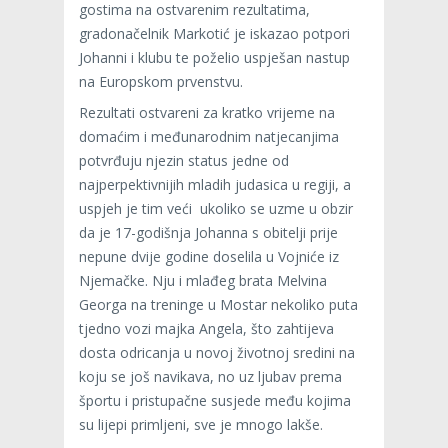
gostima na ostvarenim rezultatima,
gradonačelnik Markotić je iskazao potpori
Johanni i klubu te poželio uspješan nastup
na Europskom prvenstvu.
Rezultati ostvareni za kratko vrijeme na
domaćim i međunarodnim natjecanjima
potvrđuju njezin status jedne od
najperpektivnijih mladih judasica u regiji, a
uspjeh je tim veći ukoliko se uzme u obzir
da je 17-godišnja Johanna s obitelji prije
nepune dvije godine doselila u Vojniće iz
Njemačke. Nju i mlađeg brata Melvina
Georga na treninge u Mostar nekoliko puta
tjedno vozi majka Angela, što zahtijeva
dosta odricanja u novoj životnoj sredini na
koju se još navikava, no uz ljubav prema
športu i pristupačne susjede među kojima
su lijepi primljeni, sve je mnogo lakše.