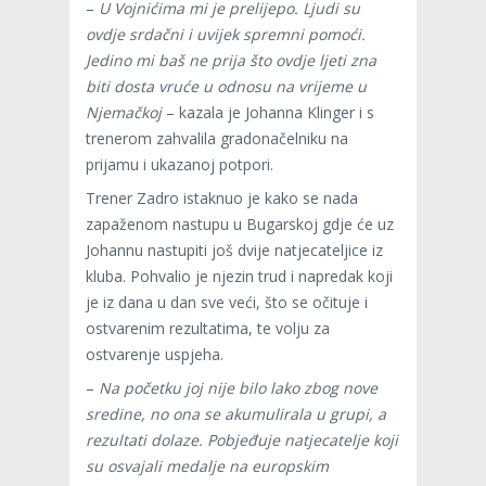
–
U Vojnićima mi je prelijepo. Ljudi su
ovdje srdačni i uvijek spremni pomoći.
Jedino mi baš ne prija što ovdje ljeti zna
biti dosta vruće u odnosu na vrijeme u
Njemačkoj
– kazala je Johanna Klinger i s
trenerom zahvalila gradonačelniku na
prijamu i ukazanoj potpori.
Trener Zadro istaknuo je kako se nada
zapaženom nastupu u Bugarskoj gdje će uz
Johannu nastupiti još dvije natjecateljice iz
kluba. Pohvalio je njezin trud i napredak koji
je iz dana u dan sve veći, što se očituje i
ostvarenim rezultatima, te volju za
ostvarenje uspjeha.
–
Na početku joj nije bilo lako zbog nove
sredine, no ona se akumulirala u grupi, a
rezultati dolaze. Pobjeđuje natjecatelje koji
su osvajali medalje na europskim