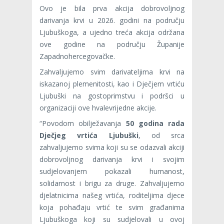
Ovo je bila prva akcija dobrovoljnog
darivanja krvi u 2026. godini na području
Ljubuškoga, a ujedno treća akcija održana
ove godine na području Županije
Zapadnohercegovačke.
Zahvaljujemo svim darivateljima krvi na
iskazanoj plemenitosti, kao i Dječjem vrtiću
Ljubuški na gostoprimstvu i podršci u
organizaciji ove hvalevrijedne akcije.
“Povodom obilježavanja
50 godina rada
Dječjeg vrtića Ljubuški
, od srca
zahvaljujemo svima koji su se odazvali akciji
dobrovoljnog darivanja krvi i svojim
sudjelovanjem pokazali humanost,
solidarnost i brigu za druge. Zahvaljujemo
djelatnicima našeg vrtića, roditeljima djece
koja pohađaju vrtić te svim građanima
Ljubuškoga koji su sudjelovali u ovoj