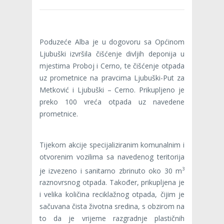
Poduzeće Alba je u dogovoru sa Općinom
Ljubuški izvršila čišćenje divljih deponija u
mjestima Proboj i Cerno, te čišćenje otpada
uz prometnice na pravcima Ljubuški-Put za
Metković i Ljubuški – Cerno. Prikupljeno je
preko 100 vreća otpada uz navedene
prometnice.
Tijekom akcije specijaliziranim komunalnim i
otvorenim vozilima sa navedenog teritorija
3
je izvezeno i sanitarno zbrinuto oko 30 m
raznovrsnog otpada. Također, prikupljena je
i velika količina reciklažnog otpada, čijim je
sačuvana čista životna sredina, s obzirom na
to da je vrijeme razgradnje plastičnih