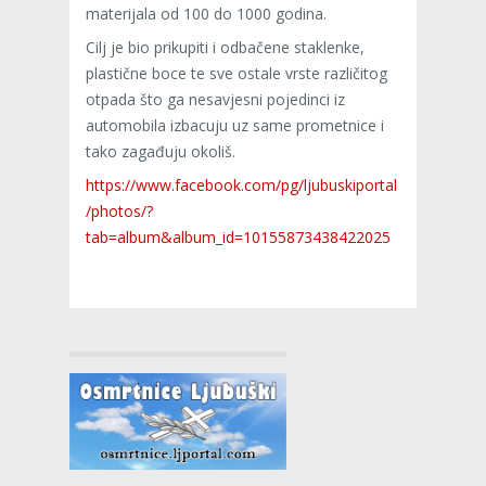
materijala od 100 do 1000 godina.
Cilj je bio prikupiti i odbačene staklenke,
plastične boce te sve ostale vrste različitog
otpada što ga nesavjesni pojedinci iz
automobila izbacuju uz same prometnice i
tako zagađuju okoliš.
https://www.facebook.com/pg/ljubuskiportal
/photos/?
tab=album&album_id=10155873438422025