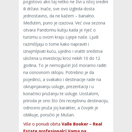
pogotovo ako taj netko ne živi u istoj sredini
ili državi. Inače, sve ovo izgleda dosta
jednostavno, da ne kažem – banalno.
Međutim, puno je izazova. Već ova sezona
otvara Pandorinu kutiju kada je riječ o
turizmu u ovom kraju Lijepe naše. Ljudi
razmišljaju o tome kako napraviti i
iznajmljivati kuću, ujedno i vratiti sredstva
uložena u investiciju kroz nekih 10 do 12
godina. To je nemoguće! Još moramo raditi
na osnovnom sklopu. Potrebno je da
pojedinci, a svakako i destinacije rade na
okrupnjavanju usluge, prezentaciji i u
konačnici pružanju te usluge. Uostalom,
priroda je ono što čini receptivnu destinaciju,
odnosno pruža joj karakter, a čovjek je
oblikuje, poručio je Mušan.
Više o ponudi obrta
Valle Booker – Real
Estate profesionalci Vama na