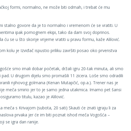
ačkoj formi, normalno, ne može biti odmah, i trebat će mu
 mi stalno govore da je to normalno i vremenom će se vratiti. U
entima ipak pomognem ekipi, tako da dam svoj doprinos.
ću se u što skorije vrijeme vratiti u pravu formu, kaže Alilović.
m kolu je Izviđač ispustio priliku završiti posao oko prvenstva
gošće smo imali dobar početak, držali igru 20-tak minuta, ali smo
 pad. U drugom dijelu smo promašili 11 zicera. Loše smo odradili
zbranili njihovog golmana (Kenan Mutapčić, op.a.). Trener nas je
je meča smirio jer to je samo jedna utakmica. Imamo pet šansi
osiguramo titulu, kazao je Alilović.
a meča s Krivajom (subota, 20 sati) Skauti će znati igraju li za
naslova prvaka jer će im biti poznat ishod meča Vogošća –
ji se igra dan ranije.