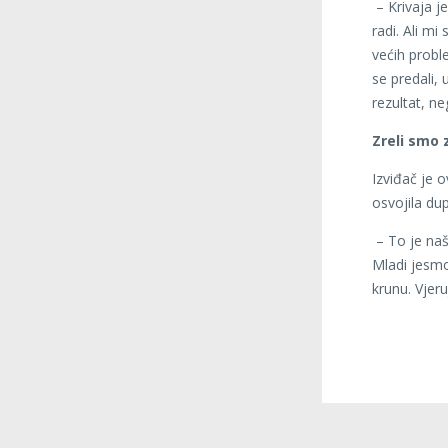
– Krivaja j
radi. Ali m
većih probl
se predali, 
rezultat, ne
Zreli smo 
Izviđač je o
osvojila dup
– To je naš
Mladi jesmo
krunu. Vjeru