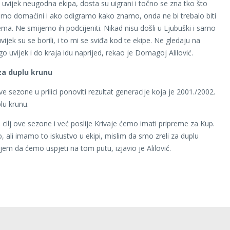
e uvijek neugodna ekipa, dosta su uigrani i točno se zna tko što
i smo domaćini i ako odigramo kako znamo, onda ne bi trebalo biti
ema. Ne smijemo ih podcijeniti. Nikad nisu došli u Ljubuški i samo
uvijek su se borili, i to mi se sviđa kod te ekipe. Ne gledaju na
go uvijek i do kraja idu naprijed, rekao je Domagoj Alilović.
za duplu krunu
ve sezone u prilici ponoviti rezultat generacije koja je 2001./2002.
lu krunu.
 cilj ove sezone i već poslije Krivaje ćemo imati pripreme za Kup.
, ali imamo to iskustvo u ekipi, mislim da smo zreli za duplu
jem da ćemo uspjeti na tom putu, izjavio je Alilović.