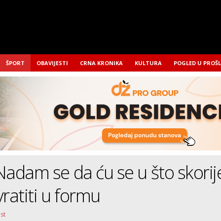
ŠPORT
OBAVIJESTI
CRNA KRONIKA
KULTURA
POGLED U PROŠ
: Nadam se da ću se u što skorij
vratiti u formu
ist