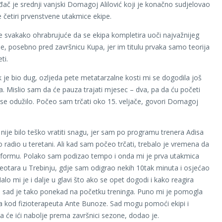
iđač je srednji vanjski Domagoj Alilović koji je konačno sudjelovao
 četiri prvenstvene utakmice ekipe.
e svakako ohrabrujuće da se ekipa kompletira uoči najvažnijeg
ne, posebno pred završnicu Kupa, jer im titulu prvaka samo teorija
ti.
je bio dug, ozljeda pete metatarzalne kosti mi se dogodila još
da. Mislio sam da će pauza trajati mjesec – dva, pa da ću početi
ali se odužilo. Počeo sam trčati oko 15. veljače, govori Domagoj
 nije bilo teško vratiti snagu, jer sam po programu trenera Adisa
o radio u teretani. Ali kad sam počeo trčati, trebalo je vremena da
 formu. Polako sam podizao tempo i onda mi je prva utakmica
 Leotara u Trebinju, gdje sam odigrao nekih 10tak minuta i osjećao
lo mi je i dalje u glavi što ako se opet dogodi i kako reagira
 sad je tako ponekad na početku treninga. Puno mi je pomogla
ija kod fizioterapeuta Ante Bunoze. Sad mogu pomoći ekipi i
 će ići nabolje prema završnici sezone, dodao je.