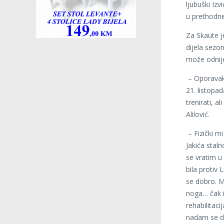
ljubuški Izv
u prethodne
Za Skaute j
dijela sezo
može odnije
– Oporavak 
21. listopa
trenirati, 
Alilović.
– Fizički mi
Jakića staln
se vratim u
bila protiv
se dobro. Ma
noga… čak i
rehabilitac
nadam se da