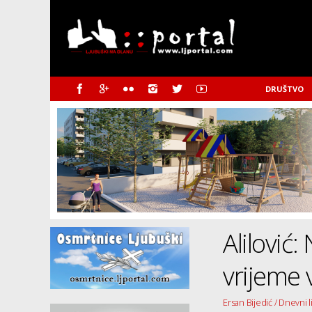
DRUŠTVO
Alilović
vrijeme 
Ersan Bijedić / Dnevni l