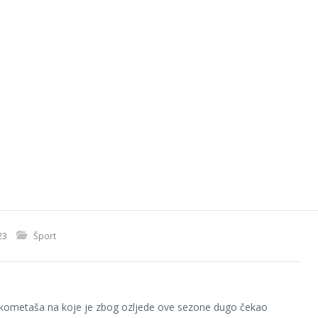
23
Šport
ukometaša na koje je zbog ozljede ove sezone dugo čekao