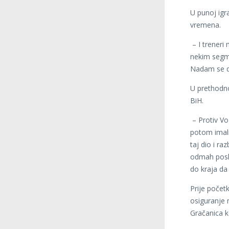
U punoj igr
vremena.
– I treneri
nekim segm
Nadam se da 
U prethodno
BiH.
– Protiv Vo
potom imali
taj dio i ra
odmah posli
do kraja da 
Prije početk
osiguranje 
Gračanica ko