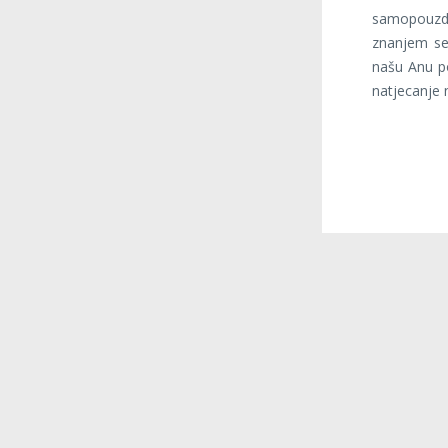
samopouzda
znanjem se
našu Anu po
natjecanje n