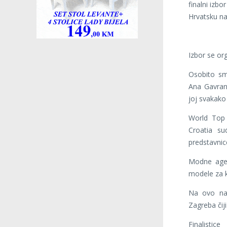
finalni izb
Hrvatsku n
Izbor se org
Osobito sm
Ana Gavran
joj svakako
World Top 
Croatia su
predstavnic
Modne agen
modele za k
Na ovo nat
Zagreba čij
Finalist