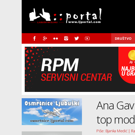
DRUŠTVO
Ana Gav
top mod
Piše: Bjanka Medić | R