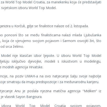
or za World Top Model Croatia, za manekenku koja će predstavljati
a svjetskom izboru World Top Model.
anizira u Korčuli, gdje se finalistice nalaze od 2. listopada.
o ponosni što se među finalisticama nalazi mlada Ljubušanka
, koja će vjerujemo svojom pojavom i šarmom osvojiti žiri, što
 od srca želimo.
Model nije klasičan izbor ljepote. U izboru World Top Model
djeluju isključivo djevojke, modeli s iskustvom u modelingu,
e modnih agencija Hrvatske.
cije, na poziv UMAH-a na ovo natjecanje šalju svoje najbolje
oje smatraju da imaju predispozicije i za međunarodnu karijeru.
jecanje Anu je poslala njezina matična agencija “Midiken” iz
i je vlasnik Sayon Bangoura.
ice izbora World Top Model Croatia svojom pojavom,