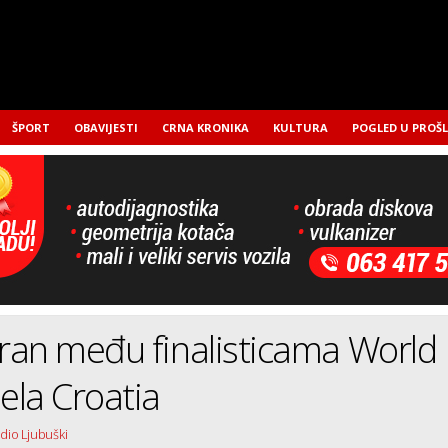
ŠPORT
OBAVIJESTI
CRNA KRONIKA
KULTURA
POGLED U PROŠ
ran među finalisticama World
ela Croatia
adio Ljubuški