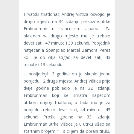
Hrvatski triatlonac Andrej Vištica osvojio je
drugo mjesto na 34. izdanju prestižne utrke
Embrunman u francuskim alpama. Za
plasman na drugo mjesto mu je trebalo
devet sati, 47 minute i 39 sekundi. Pobjednik
natjecanja Španjolac Marcel Zamora Perez
koji je do cilja stigao za devet sati, 43
minute i 13 sekundi.
U posljednjih 3 godina on je skupio jednu
pobjedu i 2 druga mjesta. Andrej Vištica prije
dvije godine pobijedio je na 32. izdanju
Embrunman koji se smatra najtežom
utrkom dugog triatlona, a tada mu je za
pobjedu trebalo devet sati, 44 minute i 45
sekundi. Prošle godine na 33. izdanju
Embrunman utrke Vištica je u utrku ušao sa
startnim brojem 1 i s ciljem da obrani titulu,