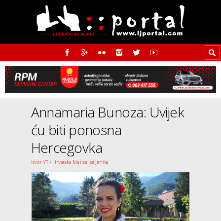
Annamaria Bunoza: Uvijek
ću biti ponosna
Hercegovka
Izvor: YT / Hrvatska Matica Iseljenika