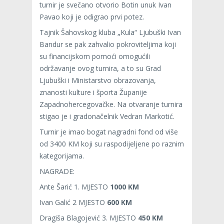
turnir je svečano otvorio Botin unuk Ivan
Pavao koji je odigrao prvi potez.
Tajnik Šahovskog kluba „Kula“ Ljubuški Ivan
Bandur se pak zahvalio pokroviteljima koji
su financijskom pomoći omogućili
održavanje ovog turnira, a to su Grad
Ljubuški i Ministarstvo obrazovanja,
znanosti kulture i športa Županije
Zapadnohercegovačke. Na otvaranje turnira
stigao je i gradonačelnik Vedran Markotić.
Turnir je imao bogat nagradni fond od više
od 3400 KM koji su raspodijeljene po raznim
kategorijama.
NAGRADE:
Ante Šarić 1. MJESTO
1000 KM
Ivan Galić 2 MJESTO
600 KM
Dragiša Blagojević 3. MJESTO
450 KM