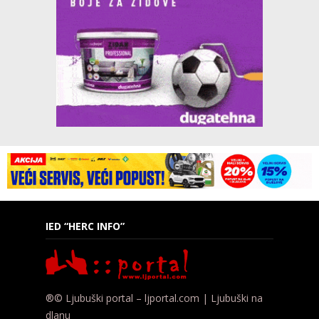
IED “HERC INFO”
®© Ljubuški portal – ljportal.com | Ljubuški na
dlanu