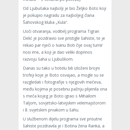
Od Ljubušaka najbolji je bio Željko Boto koji
je pokupio nagradu za najboljeg člana
Šahovskog kluba „Kula“.
Uoči otvaranja, voditelj programa Tigran
Delić je pozdravio sve pristigle šahiste, te je
rekao par riječi o Ivanu Boti čije ovaj turnir
nosi ime, a koji je dao veliki doprinos
razvoju šaha u Ljubuškom.
Danas su tako u hotelu bili izloženi brojni
trofeji koje je Boto osvajao, a mogle su se
razgledati i fotografije s njegovih mečeva,
među kojima je posebnu pažnju plijenila ona
s meča kojeg je Boto igrao s Mihailom
Taljom, sovjetsko-latvijskim velemajstorom
i 8. svjetskim prvakom u šahu.
U službenom dijelu programa sve prisutne
šahiste pozdravila je i Botina žena Ranka, a