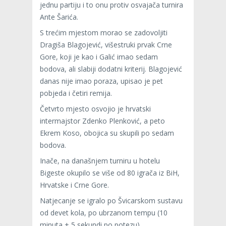
jednu partiju i to onu protiv osvajača turnira
Ante Šarića.
S trećim mjestom morao se zadovoljiti
Dragiša Blagojević, višestruki prvak Crne
Gore, koji je kao i Galić imao sedam
bodova, ali slabiji dodatni kriterij. Blagojević
danas nije imao poraza, upisao je pet
pobjeda i četiri remija.
Četvrto mjesto osvojio je hrvatski
intermajstor Zdenko Plenković, a peto
Ekrem Koso, obojica su skupili po sedam
bodova.
Inače, na današnjem turniru u hotelu
Bigeste okupilo se više od 80 igrača iz BiH,
Hrvatske i Crne Gore.
Natjecanje se igralo po Švicarskom sustavu
od devet kola, po ubrzanom tempu (10
minuta + 5 sekundi po potezu).