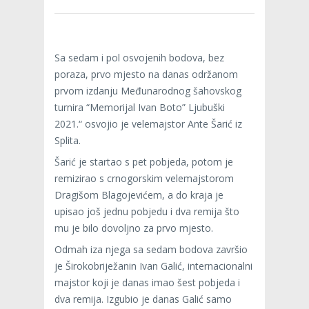
Sa sedam i pol osvojenih bodova, bez
poraza, prvo mjesto na danas održanom
prvom izdanju Međunarodnog šahovskog
turnira “Memorijal Ivan Boto” Ljubuški
2021.“ osvojio je velemajstor Ante Šarić iz
Splita.
Šarić je startao s pet pobjeda, potom je
remizirao s crnogorskim velemajstorom
Dragišom Blagojevićem, a do kraja je
upisao još jednu pobjedu i dva remija što
mu je bilo dovoljno za prvo mjesto.
Odmah iza njega sa sedam bodova završio
je Širokobriježanin Ivan Galić, internacionalni
majstor koji je danas imao šest pobjeda i
dva remija. Izgubio je danas Galić samo