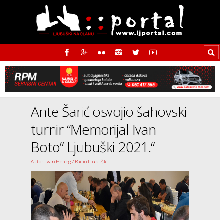
Ante Šarić osvojio šahovski
turnir “Memorijal Ivan
Boto” Ljubuški 2021.“
Autor: Ivan Herceg / Radio Ljubuški