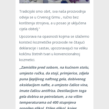
Tradicijski smo obrt, sva naša proizvodnja
odvija se u Crvenog Grmu , ručno bez
korištenja strojeva, a u posao je uključena
cijela obitelj.“
Upozorava na opasnosti kojima se izlažemo
koristeći kozmetičke proizvode ne čitajući
deklaracije i sastav, upozoravajući na veliku
količinu štetnih tvari u konvencionalnoj
kozmetici.
„Zamislite pred sobom, na kućnom stolu,
umjesto ručka, da stoji, primjerice, zdjela
puna ljepljivog naftnog gela, dobivenog
oksidacijom nafte, a umjesto čašice vina,
imate čašicu antifriza. Destilacijom toga
gela dobiva se petrolatum, a na višim
temperaturama od 400 stupnjeva
propilen glikol. Etilen glikol, kojeg