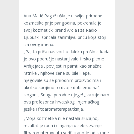
Ana Matić Raguž ušla je u svijet prirodne
kozmetike prije par godina, pokrenula je
svoj kozmetički brend Ardia i za Radio
Ljubuški ispričala zanimljivu priču koja stoji
iza ovog imena.
„Pa, ta priča nas vodi u daleku prošlost kada
je ovo područje nastanjivalo ilirsko pleme
Ardijejaca , povijest ih pamti kao snažne
ratnike , njihove žene su bile lijepe,
njegovale su se prirodnim proizvodima i
ukoliko spojimo to dvoje dobijemo naš
slogan „ Snaga prirodne njege! „.kazuje nam
ova profesorica hrvatskog i njemačkog
jezika i fitoaromaterapeutkinja.
„Moja kozmetika nije nastala slučajno,
rezultat je rada i ulaganja u sebe, zvanje
fitoaromaterapeuta verificirano je od strane