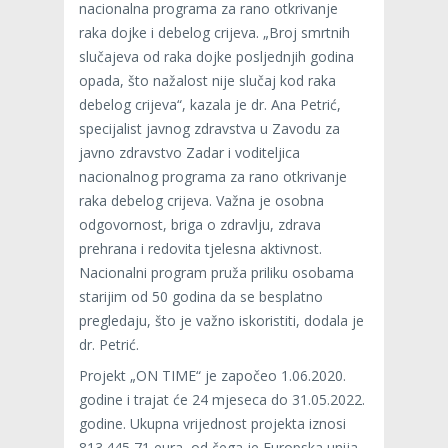
nacionalna programa za rano otkrivanje
raka dojke i debelog crijeva. „Broj smrtnih
slučajeva od raka dojke posljednjih godina
opada, što nažalost nije slučaj kod raka
debelog crijeva“, kazala je dr. Ana Petrić,
specijalist javnog zdravstva u Zavodu za
javno zdravstvo Zadar i voditeljica
nacionalnog programa za rano otkrivanje
raka debelog crijeva. Važna je osobna
odgovornost, briga o zdravlju, zdrava
prehrana i redovita tjelesna aktivnost.
Nacionalni program pruža priliku osobama
starijim od 50 godina da se besplatno
pregledaju, što je važno iskoristiti, dodala je
dr. Petrić.
Projekt „ON TIME“ je započeo 1.06.2020.
godine i trajat će 24 mjeseca do 31.05.2022.
godine. Ukupna vrijednost projekta iznosi
813.445,71 eura, od čega je Europska unija