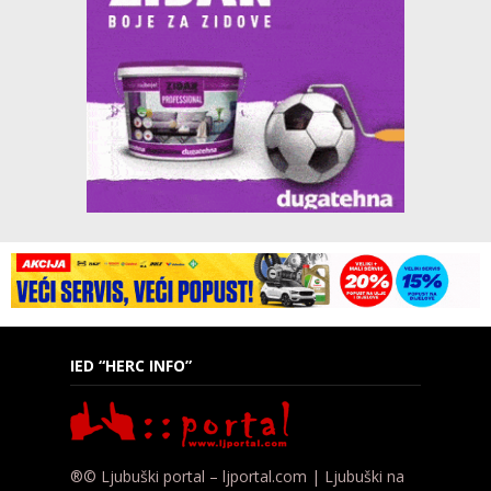
IED “HERC INFO”
®© Ljubuški portal – ljportal.com | Ljubuški na