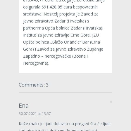
osigurala 691.428,85 eura bespovratnih
sredstava. Nositelj projekta je Zavod za
javno zdravstvo Zadar (Hrvatska) s
partnerima Opća bolnica Zadar (Hrvatska),
Institut za javno zdravlje Crne Gore, JZU
Opšta bolnica „Blažo Orlandić“ Bar (Crna
Gora) i Zavod za javno zdravstvo Županije
Zapadno – hercegovačke (Bosna i
Hercegovina).
Comments: 3
Ena
30.07.2021 at 13:57
Kaže malo je ljudi dolazilo na pregled šta će ljudi
kad nisu imali di doć sve druge ste bolesti