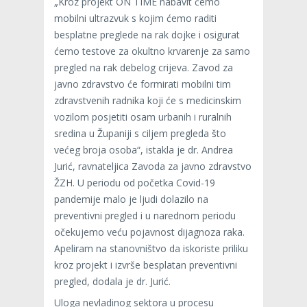
„Kroz projekt ON TIME nabavit ćemo
mobilni ultrazvuk s kojim ćemo raditi
besplatne preglede na rak dojke i osigurat
ćemo testove za okultno krvarenje za samo
pregled na rak debelog crijeva. Zavod za
javno zdravstvo će formirati mobilni tim
zdravstvenih radnika koji će s medicinskim
vozilom posjetiti osam urbanih i ruralnih
sredina u Županiji s ciljem pregleda što
većeg broja osoba“, istakla je dr. Andrea
Jurić, ravnateljica Zavoda za javno zdravstvo
ŽZH. U periodu od početka Covid-19
pandemije malo je ljudi dolazilo na
preventivni pregled i u narednom periodu
očekujemo veću pojavnost dijagnoza raka.
Apeliram na stanovništvo da iskoriste priliku
kroz projekt i izvrše besplatan preventivni
pregled, dodala je dr. Jurić.
Uloga nevladinog sektora u procesu