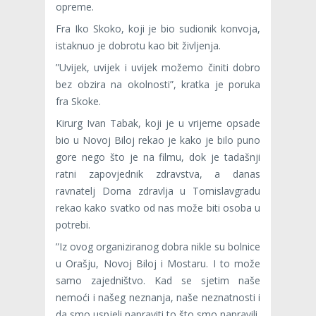
opreme.
Fra Iko Skoko, koji je bio sudionik konvoja,
istaknuo je dobrotu kao bit življenja.
”Uvijek, uvijek i uvijek možemo činiti dobro
bez obzira na okolnosti”, kratka je poruka
fra Skoke.
Kirurg Ivan Tabak, koji je u vrijeme opsade
bio u Novoj Biloj rekao je kako je bilo puno
gore nego što je na filmu, dok je tadašnji
ratni zapovjednik zdravstva, a danas
ravnatelj Doma zdravlja u Tomislavgradu
rekao kako svatko od nas može biti osoba u
potrebi.
”Iz ovog organiziranog dobra nikle su bolnice
u Orašju, Novoj Biloj i Mostaru. I to može
samo zajedništvo. Kad se sjetim naše
nemoći i našeg neznanja, naše neznatnosti i
da smo uspjeli napraviti to što smo napravili,