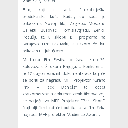
Vlaić, Sally Backer…
Film, koji je radila širokobriješka
produkcijska kuća Kadar, do sada je
prikazan u Novoj Biloj, Zagrebu, Mostaru,
Osijeku, Busovači, Tomislavgradu, Zenici,
Posušju te u sklopu BH programa na
Sarajevo Film Festivalu, a uskoro će biti
prikazan u Ljubuškom.
Mediteran Film Festival održava se do 26.
kolovoza u Širokom Brijegu. U konkurenciji
je 12 dugometražnih dokumentaraca koji će
se boriti za nagradu MFF Projektor ”Grand
Prix – Jack Daniel’s” te deset
kratkometražnih dokumentarnih filmova koji
se natječu za MFF Projektor ”Best Short”.
Najbolji film birat će i publika, a taj film čeka
nagrada MFF projektor ”Audience Award”.