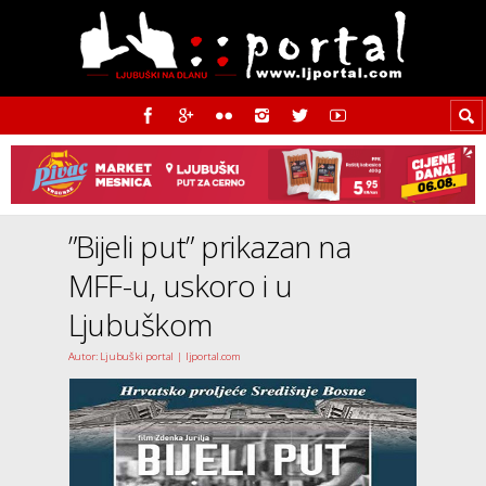
”Bijeli put” prikazan na
MFF-u, uskoro i u
Ljubuškom
Autor: Ljubuški portal | ljportal.com