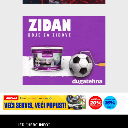
IED “HERC INFO”