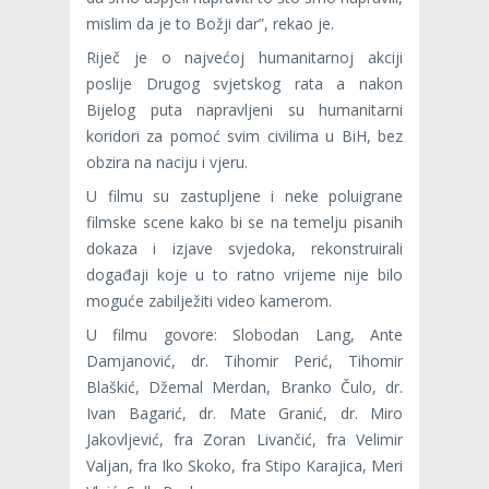
mislim da je to Božji dar”, rekao je.
Riječ je o najvećoj humanitarnoj akciji
poslije Drugog svjetskog rata a nakon
Bijelog puta napravljeni su humanitarni
koridori za pomoć svim civilima u BiH, bez
obzira na naciju i vjeru.
U filmu su zastupljene i neke poluigrane
filmske scene kako bi se na temelju pisanih
dokaza i izjave svjedoka, rekonstruirali
događaji koje u to ratno vrijeme nije bilo
moguće zabilježiti video kamerom.
U filmu govore: Slobodan Lang, Ante
Damjanović, dr. Tihomir Perić, Tihomir
Blaškić, Džemal Merdan, Branko Čulo, dr.
Ivan Bagarić, dr. Mate Granić, dr. Miro
Jakovljević, fra Zoran Livančić, fra Velimir
Valjan, fra Iko Skoko, fra Stipo Karajica, Meri