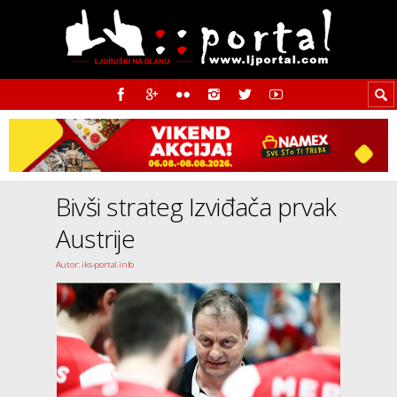
Bivši strateg Izviđača prvak
Austrije
Autor: iks-portal.info