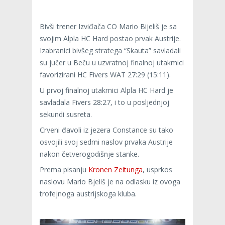
Bivši trener Izviđača CO Mario Bijeliš je sa
svojim Alpla HC Hard postao prvak Austrije.
Izabranici bivšeg stratega “Skauta” savladali
su jučer u Beču u uzvratnoj finalnoj utakmici
favorizirani HC Fivers WAT 27:29 (15:11).
U prvoj finalnoj utakmici Alpla HC Hard je
savladala Fivers 28:27, i to u posljednjoj
sekundi susreta.
Crveni đavoli iz jezera Constance su tako
osvojili svoj sedmi naslov prvaka Austrije
nakon četverogodišnje stanke.
Prema pisanju
Kronen Zeitunga
, usprkos
naslovu Mario Bjeliš je na odlasku iz ovoga
trofejnoga austrijskoga kluba.