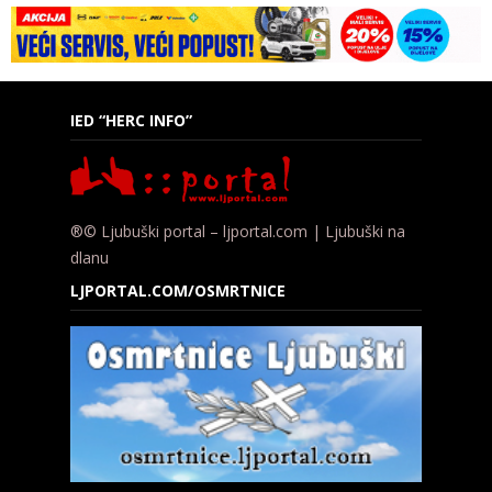
IED “HERC INFO”
®© Ljubuški portal – ljportal.com | Ljubuški na
dlanu
LJPORTAL.COM/OSMRTNICE