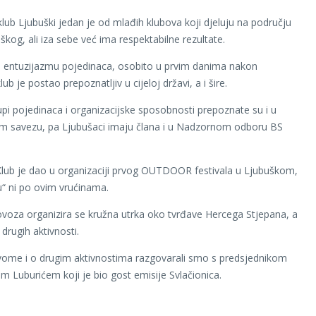
i klub Ljubuški jedan je od mlađih klubova koji djeluju na području
škog, ali iza sebe već ima respektabilne rezultate.
i entuzijazmu pojedinaca, osobito u prvim danima nakon
lub je postao prepoznatljiv u cijeloj državi, a i šire.
upi pojedinaca i organizacijske sposobnosti prepoznate su i u
kom savezu, pa Ljubušaci imaju člana i u Nadzornom odboru BS
 Klub je dao u organizaciji prvog OUTDOOR festivala u Ljubuškom,
u“ ni po ovim vrućinama.
voza organizira se kružna utrka oko tvrđave Hercega Stjepana, a
z drugih aktivnosti.
ome i o drugim aktivnostima razgovarali smo s predsjednikom
m Luburićem koji je bio gost emisije Svlačionica.