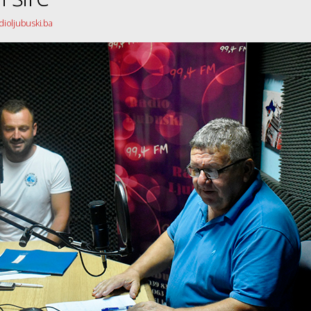
adioljubuski.ba