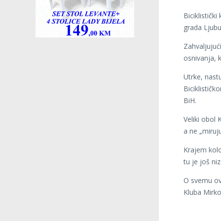
Biciklističk
grada Ljubu
Zahvaljujuć
osnivanja, k
Utrke, nast
Biciklistič
BiH.
Veliki obol
a ne „miruj
Krajem kolo
tu je još ni
O svemu ov
Kluba Mirko