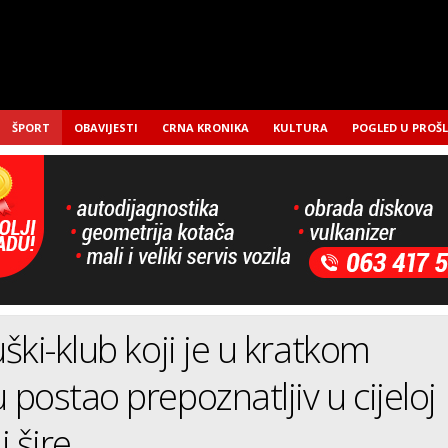
ŠPORT
OBAVIJESTI
CRNA KRONIKA
KULTURA
POGLED U PROŠ
ški-klub koji je u kratkom
postao prepoznatljiv u cijeloj
i šire