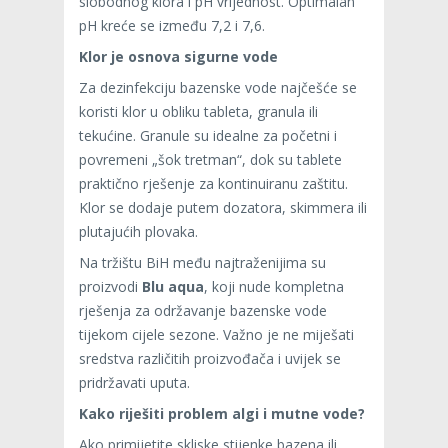
slobodnog klora i pH vrijednost. Optimalan
pH kreće se između 7,2 i 7,6.
Klor je osnova sigurne vode
Za dezinfekciju bazenske vode najčešće se
koristi klor u obliku tableta, granula ili
tekućine. Granule su idealne za početni i
povremeni „šok tretman“, dok su tablete
praktično rješenje za kontinuiranu zaštitu.
Klor se dodaje putem dozatora, skimmera ili
plutajućih plovaka.
Na tržištu BiH među najtraženijima su
proizvodi
Blu aqua
, koji nude kompletna
rješenja za održavanje bazenske vode
tijekom cijele sezone. Važno je ne miješati
sredstva različitih proizvođača i uvijek se
pridržavati uputa.
Kako riješiti problem algi i mutne vode?
Ako primijetite skliske stijenke bazena ili