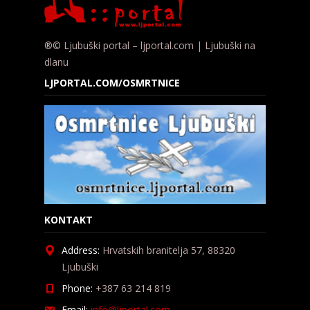
®© Ljubuški portal – ljportal.com | Ljubuški na
dlanu
LJPORTAL.COM/OSMRTNICE
KONTAKT
Address:
Hrvatskih branitelja 57, 88320
Ljubuški
Phone:
+387 63 214 819
Email:
info@ljportal.com