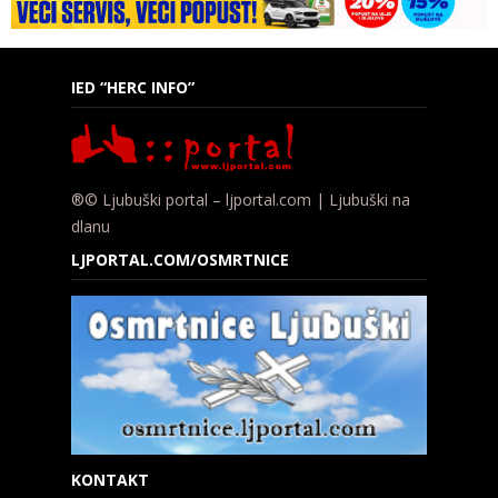
IED “HERC INFO”
®© Ljubuški portal – ljportal.com | Ljubuški na
dlanu
LJPORTAL.COM/OSMRTNICE
KONTAKT