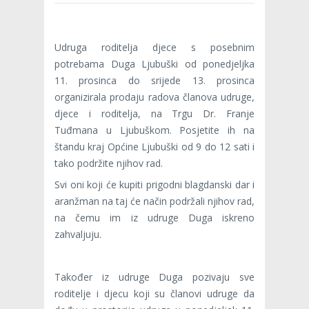
Udruga roditelja djece s posebnim
potrebama Duga Ljubuški od ponedjeljka
11. prosinca do srijede 13. prosinca
organizirala prodaju radova članova udruge,
djece i roditelja, na Trgu Dr. Franje
Tuđmana u Ljubuškom. Posjetite ih na
štandu kraj Općine Ljubuški od 9 do 12 sati i
tako podržite njihov rad.
Svi oni koji će kupiti prigodni blagdanski dar i
aranžman na taj će način podržali njihov rad,
na čemu im iz udruge Duga iskreno
zahvaljuju.
Također iz udruge Duga pozivaju sve
roditelje i djecu koji su članovi udruge da