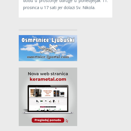
dođu u prostorije udruge u ponedjeljak 11.
prosinca u 17 sati jer dolazi Sv. Nikola.