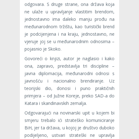
odgovara. S druge strane, ona država koja
ne ulaže u upravljanje vlastitim brendom,
jednostavno ima daleko manju prođu na
međunarodnom tržištu, kao turistički brend
je podcijenjena i na kraju, jednostavno, ne
vjeruje joj se u međunarodnim odnosima –
pojasnio je Skoko.
Govoreći o knjizi, autor je naglasio i kako
ona, zapravo, predstavlja tri discipline –
javna diplomacija, međunarodni odnosi s
javnošću i nacionalno brendiranje. Uz
teorijski dio, donosi i puno praktičnih
primjera – od Južne Koreje, preko SAD-a do
Katara i skandinavskih zemalja.
Odgovarajući na novinarski upit u kojem bi
smjeru trebalo ići strateško komuniciranje
BiH, jer ta država, u kojoj je društvo duboko
podijeljeno, ustvari strateški ne upravlja