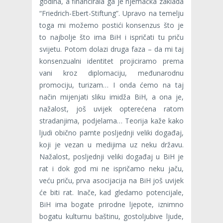
godina, a financirala ga je njemačka zaklada
“Friedrich-Ebert-Stiftung”. Upravo na temelju
toga mi možemo postići konsenzus što je
to najbolje što ima BiH i ispričati tu priču
svijetu. Potom dolazi druga faza – da mi taj
konsenzualni identitet projiciramo prema
vani kroz diplomaciju, međunarodnu
promociju, turizam… I onda ćemo na taj
način mijenjati sliku imidža BiH, a ona je,
nažalost, još uvijek opterećena ratom
stradanjima, podjelama… Teorija kaže kako
ljudi obično pamte posljednji veliki događaj,
koji je vezan u medijima uz neku državu.
Nažalost, posljednji veliki događaj u BiH je
rat i dok god mi ne ispričamo neku jaču,
veću priču, prva asocijacija na BiH još uvijek
će biti rat. Inače, kad gledamo potencijale,
BiH ima bogate prirodne ljepote, iznimno
bogatu kulturnu baštinu, gostoljubive ljude,