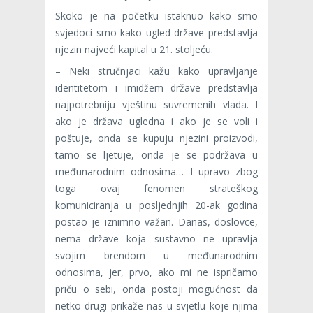
Skoko je na početku istaknuo kako smo
svjedoci smo kako ugled države predstavlja
njezin najveći kapital u 21. stoljeću.
– Neki stručnjaci kažu kako upravljanje
identitetom i imidžem države predstavlja
najpotrebniju vještinu suvremenih vlada. I
ako je država ugledna i ako je se voli i
poštuje, onda se kupuju njezini proizvodi,
tamo se ljetuje, onda je se podržava u
međunarodnim odnosima… I upravo zbog
toga ovaj fenomen strateškog
komuniciranja u posljednjih 20-ak godina
postao je iznimno važan. Danas, doslovce,
nema države koja sustavno ne upravlja
svojim brendom u međunarodnim
odnosima, jer, prvo, ako mi ne ispričamo
priču o sebi, onda postoji mogućnost da
netko drugi prikaže nas u svjetlu koje njima