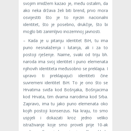
svojim imidžem kazao je, među ostalim, da
ako neka država želi biti brend, prvo mora
osvijestiti što je to njezin nacionalni
identitet, što je posebno, drukčije, što bi
moglo biti zanimljivo inozemnoj javnosti.
– Kada je u pitanju identitet BiH, tu ima
puno nesnalaženja i lutanja, ali i za to
postoji rješenje. Naime, svaki od triju bh.
naroda ima svoj identitet i puno elemenata
njihovih identiteta međusobno se preklapa. I
upravo ti preklapajući identiteti čine
suvremeni identitet BiH. To je ono što se
Hrvatima sviđa kod Bošnjaka, Bošnjacima
kod Hrvata, tim dvama narodima kod Srba.
Zapravo, ima tu jako puno elemenata oko
kojih postoji konsenzus. Na kraju, to smo
uspjeli i dokazati kroz jedno veliko
istraživanje koje smo proveli prije 10-ak