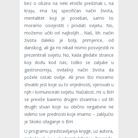
bez o obzira na neki etnički predznak i, na
kraju, ima taj specifičan način života,
mentalitet koji je poseban, samo to
moramo osvijestiti i prodati svijetu. No,
možemo učiti od najboljih… Naš, bh. način
života daleko je bolji, primjerice, od
danskog, ali ga mi nikad nismo posvijestili ni
prezentirali svijetu. No, kada gledate strance
koji dođu kod nas, toliko se zaljube u
gastronomiju, ovdašnji način života da
požele ostati ovdje. Ali prvo što moramo
shvatiti jest koje su to vrijednosti, vjerovati u
njih i komunicirati svijetu. Nažalost, mi u BiH
se previše bavimo drugim stvarima i od tih
drugih stvari koje su obično negativne ne
vidimo sve prednosti koje imamo – zaključio
je Skoko izlaganje o BiH.
U programu predstavljanja knjige, uz autora,