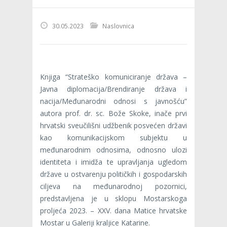
30.05.2023
Naslovnica
Knjiga “Strateško komuniciranje država –
Javna diplomacija/Brendiranje država i
nacija/Međunarodni odnosi s javnošću”
autora prof. dr. sc. Bože Skoke, inače prvi
hrvatski sveučilišni udžbenik posvećen državi
kao komunikacijskom subjektu u
međunarodnim odnosima, odnosno ulozi
identiteta i imidža te upravljanja ugledom
države u ostvarenju političkih i gospodarskih
ciljeva na međunarodnoj pozornici,
predstavljena je u sklopu Mostarskoga
proljeća 2023. – XXV. dana Matice hrvatske
Mostar u Galeriji kraljice Katarine.