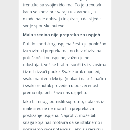
trenutke sa svojim idolima. To je trenutak
kada se snovi pretvaraju u stvarnost, a
mlade nade dobivaju inspiraciju da slijede
svoje sportske puteve.
Mala sredina nije prepreka za uspjeh
Put do sportskog uspjeha često je popločan
izazovima i preprekama, no bez obzira na
poteškoće i neuspjehe, važno je ne
odustajati, već se hrabro suočiti s izazovima
i iz njih izvući pouke. Svaki korak naprijed,
svaka naučena lekcija (makar i na teži način)
i svaki trenutak proveden u posvećenosti
prema cilju približava nas uspjehu.
Iako bi mnogi pomislili suprotno, dolazak iz
male sredine ne mora biti prepreka za
postizanje uspjeha. Naprotiv, može biti
snaga koja nas motivira da se istaknemo i
pokažemo svoj potencijal. Iako su resursi i