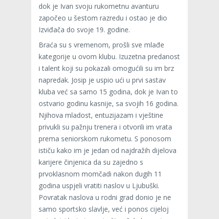
dok je Ivan svoju rukometnu avanturu
započeo u šestom razredu i ostao je dio
Izviđača do svoje 19. godine.
Braća su s vremenom, prošli sve mlađe
kategorije u ovom klubu. Izuzetna predanost
i talent koji su pokazali omogućili su im brz
napredak. Josip je uspio ući u prvi sastav
kluba već sa samo 15 godina, dok je Ivan to
ostvario godinu kasnije, sa svojih 16 godina.
Njihova mladost, entuzijazam i vještine
privukli su pažnju trenera i otvorili im vrata
prema seniorskom rukometu. S ponosom
ističu kako im je jedan od najdražih dijelova
karijere činjenica da su zajedno s
prvoklasnom momčadi nakon dugih 11
godina uspjeli vratiti naslov u Ljubuški.
Povratak naslova u rodni grad donio je ne
samo sportsko slavlje, već i ponos cijeloj