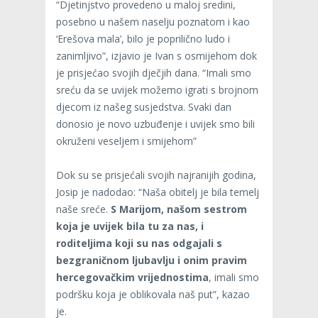
“Djetinjstvo provedeno u maloj sredini,
posebno u našem naselju poznatom i kao
‘Erešova mala’, bilo je poprilično ludo i
zanimljivo”, izjavio je Ivan s osmijehom dok
je prisjećao svojih dječjih dana. “Imali smo
sreću da se uvijek možemo igrati s brojnom
djecom iz našeg susjedstva. Svaki dan
donosio je novo uzbuđenje i uvijek smo bili
okruženi veseljem i smijehom”
Dok su se prisjećali svojih najranijih godina,
Josip je nadodao: “Naša obitelj je bila temelj
naše sreće.
S Marijom, našom sestrom
koja je uvijek bila tu za nas, i
roditeljima koji su nas odgajali s
bezgraničnom ljubavlju i onim pravim
hercegovačkim vrijednostima
, imali smo
podršku koja je oblikovala naš put”, kazao
je.