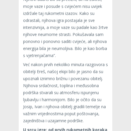
moje vaze i posude s cvijećem nisu uvijek
izdržale taj rukometni izazov. Kako su
odrastali, njihova igra postajala je sve
intenzivnija, a moje vaze su padale kao žrtve
njihove neumorne strasti. Pokušavala sam
ponovno i ponovno saditi cvijeće, ali njihova
energija bila je neumoljiva. Bilo je kao borba
s vjetrenjačama”.
Već nakon prvih nekoliko minuta razgovora s
obitelji Ereš, našoj ekipi bilo je jasno da su
upoznali iznimno brižnu i povezanu obitelj.
Njihova srdačnost, toplina i međusobna
podrška stvarali su atmosferu ispunjenu
ljubavlju i harmonijom. Bilo je očito da su
Josip, Ivan i njihova obitelj gradili temelje na
važnim vrijednostima poput poštovanja,
zajedništva i uzajamne podrške.
U srcu igre: od prvih rukometnih koraka