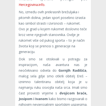
Hercegovina.info.
No, između ovih prekrasnih brežuljaka i
pitomih dolina, jedan sport posebno izrasta
kao simbol strasti i izvrsnosti – rukomet.
Ovo je grad u kojem rukomet doslovno teče
kroz vene njegovih stanovnika. Ovdje je
rukomet više od pukog sporta – to je način
života koji se prenosi s generacije na
generaciju.
Dok smo se otiskivali u potragu za
inspiracijom, naša avantura nas je
neočekivano odvela do
Gornjih Radišića
,
malog sela gdje smo otkrili obitelj Ereš –
iznimno talentiranu obitelj koja je u
najmanju ruku osvojila naša srca. Imali smo
čast provesti vrijeme s
dvojicom braće,
Josipom i Ivanom
kako bismo razgovarali o
njihovim nevjerojatnim sportskim uspjesima.