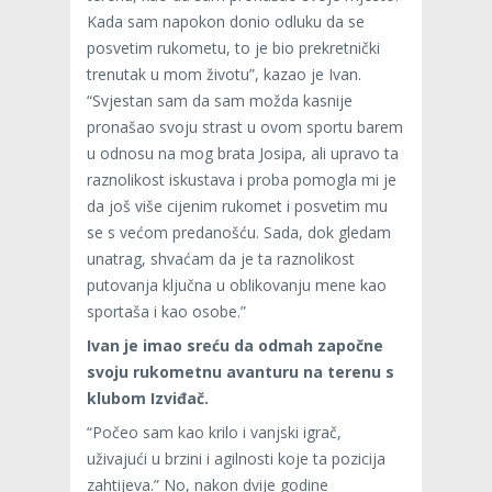
Kada sam napokon donio odluku da se
posvetim rukometu, to je bio prekretnički
trenutak u mom životu”, kazao je Ivan.
“Svjestan sam da sam možda kasnije
pronašao svoju strast u ovom sportu barem
u odnosu na mog brata Josipa, ali upravo ta
raznolikost iskustava i proba pomogla mi je
da još više cijenim rukomet i posvetim mu
se s većom predanošću. Sada, dok gledam
unatrag, shvaćam da je ta raznolikost
putovanja ključna u oblikovanju mene kao
sportaša i kao osobe.”
Ivan je imao sreću da odmah započne
svoju rukometnu avanturu na terenu s
klubom Izviđač.
“Počeo sam kao krilo i vanjski igrač,
uživajući u brzini i agilnosti koje ta pozicija
zahtijeva.” No, nakon dvije godine