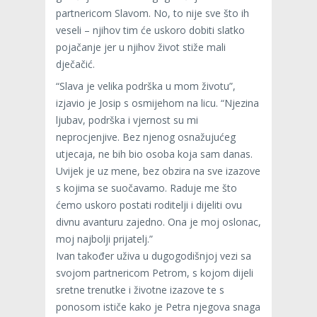
partnericom Slavom. No, to nije sve što ih
veseli – njihov tim će uskoro dobiti slatko
pojačanje jer u njihov život stiže mali
dječačić.
“Slava je velika podrška u mom životu”,
izjavio je Josip s osmijehom na licu. “Njezina
ljubav, podrška i vjernost su mi
neprocjenjive. Bez njenog osnažujućeg
utjecaja, ne bih bio osoba koja sam danas.
Uvijek je uz mene, bez obzira na sve izazove
s kojima se suočavamo. Raduje me što
ćemo uskoro postati roditelji i dijeliti ovu
divnu avanturu zajedno. Ona je moj oslonac,
moj najbolji prijatelj.”
Ivan također uživa u dugogodišnjoj vezi sa
svojom partnericom Petrom, s kojom dijeli
sretne trenutke i životne izazove te s
ponosom ističe kako je Petra njegova snaga