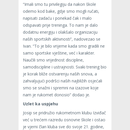
“Imali smo tu privilegiju da nakon škole
odemo kod bake, gdje smo mogli ručati,
napisati zadaću i ponekad čak i malo
odspavati prije treninga. To nam je dalo
dodatnu energiju i olakšalo organizaciju
naših sportskih aktivnosti”, nadovezao se
Ivan. “To je bilo vrijeme kada smo gradili ne
samo sportske vještine, već i karakter.
Naučili smo vrijednost discipline,
samodiscipline i ustrajnosti. Svaki trening bio
je korak bliže ostvarenju naših snova, a
zahvaljujući podršci naših najbližih osjećali
smo se snažni i spremni na izazove koje
nam je rukomet donosio” dodao je.
Uzlet ka uspjehu
Josip se pridružio rukometnom klubu Izviđač
već u trećem razredu osnovne škole i ostao
je vjerni član kluba sve do svoje 21. godine,