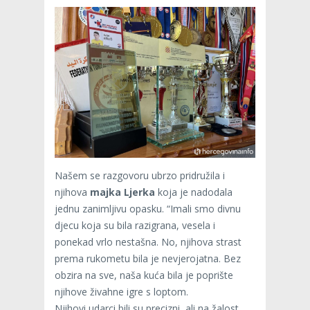
Našem se razgovoru ubrzo pridružila i
njihova
majka Ljerka
koja je nadodala
jednu zanimljivu opasku. “Imali smo divnu
djecu koja su bila razigrana, vesela i
ponekad vrlo nestašna. No, njihova strast
prema rukometu bila je nevjerojatna. Bez
obzira na sve, naša kuća bila je poprište
njihove živahne igre s loptom.
Njihovi udarci bili su precizni, ali na žalost,