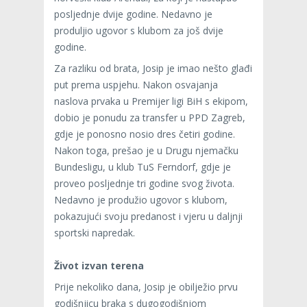
posljednje dvije godine. Nedavno je
produljio ugovor s klubom za još dvije
godine.
Za razliku od brata, Josip je imao nešto glađi
put prema uspjehu. Nakon osvajanja
naslova prvaka u Premijer ligi BiH s ekipom,
dobio je ponudu za transfer u PPD Zagreb,
gdje je ponosno nosio dres četiri godine.
Nakon toga, prešao je u Drugu njemačku
Bundesligu, u klub TuS Ferndorf, gdje je
proveo posljednje tri godine svog života.
Nedavno je produžio ugovor s klubom,
pokazujući svoju predanost i vjeru u daljnji
sportski napredak.
Život izvan terena
Prije nekoliko dana, Josip je obilježio prvu
godišnjicu braka s dugogodišnjom