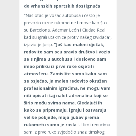
do vrhunskih sportskih dostignuća
“Naš otac je vozač autobusa i često je
prevozio razne rukometne timove kao što
su Barcelona, Ademar León i Ciudad Real
kad su igrali utakmice protiv našeg Izviđača”,
izjavio je Josip.
“Još kao maleni dječak,
redovito sam ocu pravio društvo i vozio
se s njima u autobusu i doslovno sam
imao priliku iz prve ruke osjetiti
atmosferu. Zamislite samo kako sam
se osjećao, ja malen redovito okružen
profesionalnim igračima, ne mogu Vam
niti opisati taj nalet adrenalina koji se
širio među svima nama. Gledajući ih
kako se pripremaju, igraju i ostvaruju
velike pobjede, moja ljubav prema
rukometu samo je rasla
. U tim trenucima
sam iz prve ruke svjedočio snazi timskog