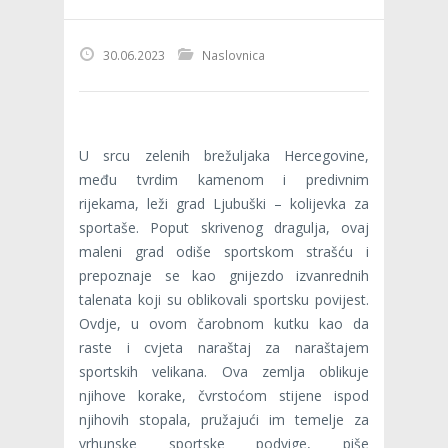
30.06.2023
Naslovnica
U srcu zelenih brežuljaka Hercegovine,
među tvrdim kamenom i predivnim
rijekama, leži grad Ljubuški – kolijevka za
sportaše. Poput skrivenog dragulja, ovaj
maleni grad odiše sportskom strašću i
prepoznaje se kao gnijezdo izvanrednih
talenata koji su oblikovali sportsku povijest.
Ovdje, u ovom čarobnom kutku kao da
raste i cvjeta naraštaj za naraštajem
sportskih velikana. Ova zemlja oblikuje
njihove korake, čvrstoćom stijene ispod
njihovih stopala, pružajući im temelje za
vrhunske sportske podvige, piše