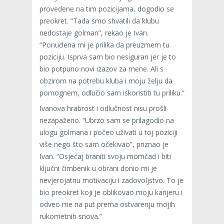
provedene na tim pozicijama, dogodio se
preokret. “Tada smo shvatili da klubu
nedostaje golman”, rekao je Ivan.
“Ponuđena mi je prilika da preuzmem tu
poziciju. Isprva sam bio nesiguran jer je to
bio potpuno novi izazov za mene. Ali s
obzirom na potrebu kluba i moju želju da
pomognem, odlučio sam iskoristiti tu priliku.”
Ivanova hrabrost i odlučnost nisu prošli
nezapaženo. “Ubrzo sam se prilagodio na
ulogu golmana i počeo uživati u toj poziciji
više nego što sam očekivao”, priznao je
Ivan. “Osjećaj braniti svoju momčad i biti
ključni čimbenik u obrani donio mi je
nevjerojatnu motivaciju i zadovoljstvo. To je
bio preokret koji je oblikovao moju karijeru i
odveo me na put prema ostvarenju mojih
rukometnih snova.”