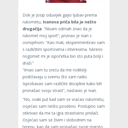
Dok je Josip oduvijek gajio ljubav prema
rukometu,
Ivanova priča bila je nešto
drugačija
. “Nisam odmah znao da je
rukomet moj sport”, priznao je Ivan s
osmijehom. “Kao mali, eksperimentirao sam
s različitim sportovima i interesima. Iskreno
nogomet mi je ispočetka bio sto puta bolji i
draži.”
“Imao sam tu sreću da me roditelji
podržavaju u svemu što sam radio.
Isprobavao sam različite discipline kako bih
pronašao svoju strast”, nastavio je Ivan.
“No, svaki put kad sam se vraćao rukometu,
osjećao sam nešto posebno. Postupno sam
otkrivao da me ta igra strastveno privlači.
Osjećao sam se živim i slobodnim na
terenu, kao da sam pronašao svoje mjesto.