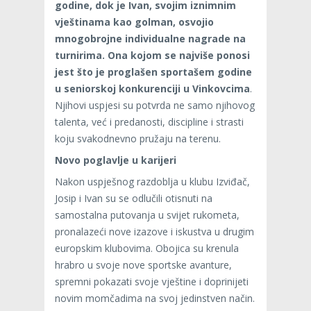
godine, dok je Ivan, svojim iznimnim
vještinama kao golman, osvojio
mnogobrojne individualne nagrade na
turnirima. Ona kojom se najviše ponosi
jest što je proglašen sportašem godine
u seniorskoj konkurenciji u Vinkovcima
.
Njihovi uspjesi su potvrda ne samo njihovog
talenta, već i predanosti, discipline i strasti
koju svakodnevno pružaju na terenu.
Novo poglavlje u karijeri
Nakon uspješnog razdoblja u klubu Izviđač,
Josip i Ivan su se odlučili otisnuti na
samostalna putovanja u svijet rukometa,
pronalazeći nove izazove i iskustva u drugim
europskim klubovima. Obojica su krenula
hrabro u svoje nove sportske avanture,
spremni pokazati svoje vještine i doprinijeti
novim momčadima na svoj jedinstven način.