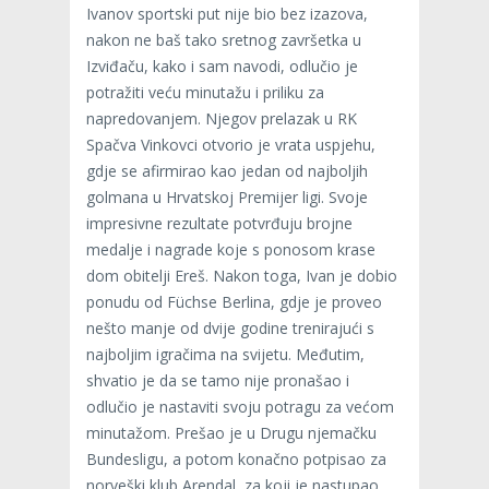
Ivanov sportski put nije bio bez izazova,
nakon ne baš tako sretnog završetka u
Izviđaču, kako i sam navodi, odlučio je
potražiti veću minutažu i priliku za
napredovanjem. Njegov prelazak u RK
Spačva Vinkovci otvorio je vrata uspjehu,
gdje se afirmirao kao jedan od najboljih
golmana u Hrvatskoj Premijer ligi. Svoje
impresivne rezultate potvrđuju brojne
medalje i nagrade koje s ponosom krase
dom obitelji Ereš. Nakon toga, Ivan je dobio
ponudu od Füchse Berlina, gdje je proveo
nešto manje od dvije godine trenirajući s
najboljim igračima na svijetu. Međutim,
shvatio je da se tamo nije pronašao i
odlučio je nastaviti svoju potragu za većom
minutažom. Prešao je u Drugu njemačku
Bundesligu, a potom konačno potpisao za
norveški klub Arendal, za koji je nastupao