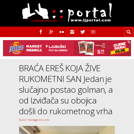
BRAĆA EREŠ KOJA ŽIVE
RUKOMETNI SAN Jedan je
slučajno postao golman, a
od Izviđača su obojica
došli do rukometnog vrha
Autor: Hercegovina.info