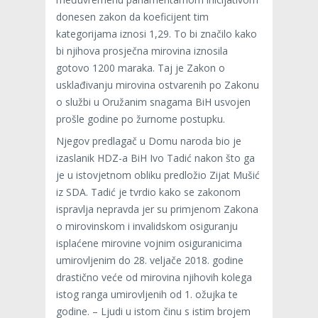
donesen zakon da koeficijent tim
kategorijama iznosi 1,29. To bi značilo kako
bi njihova prosječna mirovina iznosila
gotovo 1200 maraka. Taj je Zakon o
usklađivanju mirovina ostvarenih po Zakonu
o službi u Oružanim snagama BiH usvojen
prošle godine po žurnome postupku.
Njegov predlagač u Domu naroda bio je
izaslanik HDZ-a BiH Ivo Tadić nakon što ga
je u istovjetnom obliku predložio Zijat Mušić
iz SDA. Tadić je tvrdio kako se zakonom
ispravlja nepravda jer su primjenom Zakona
o mirovinskom i invalidskom osiguranju
isplaćene mirovine vojnim osiguranicima
umirovljenim do 28. veljače 2018. godine
drastično veće od mirovina njihovih kolega
istog ranga umirovljenih od 1. ožujka te
godine. – Ljudi u istom činu s istim brojem