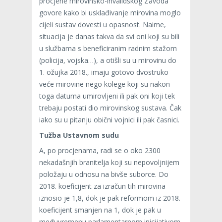
procjene mirovinsko-invalidskog Zavoda
govore kako bi usklađivanje mirovina moglo
cijeli sustav dovesti u opasnost. Naime,
situacija je danas takva da svi oni koji su bili
u službama s beneficiranim radnim stažom
(policija, vojska…), a otišli su u mirovinu do
1. ožujka 2018., imaju gotovo dvostruko
veće mirovine nego kolege koji su nakon
toga datuma umirovljeni ili pak oni koji tek
trebaju postati dio mirovinskog sustava. Čak
iako su u pitanju obični vojnici ili pak časnici.
Tužba Ustavnom sudu
A, po procjenama, radi se o oko 2300
nekadašnjih branitelja koji su nepovoljnijem
položaju u odnosu na bivše suborce. Do
2018. koeficijent za izračun tih mirovina
iznosio je 1,8, dok je pak reformom iz 2018.
koeficijent smanjen na 1, dok je pak u
međuvremenu parlamentarnom inicijativom