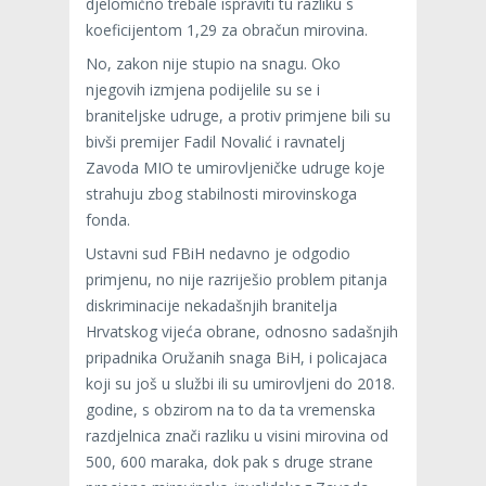
djelomično trebale ispraviti tu razliku s
koeficijentom 1,29 za obračun mirovina.
No, zakon nije stupio na snagu. Oko
njegovih izmjena podijelile su se i
braniteljske udruge, a protiv primjene bili su
bivši premijer Fadil Novalić i ravnatelj
Zavoda MIO te umirovljeničke udruge koje
strahuju zbog stabilnosti mirovinskoga
fonda.
Ustavni sud FBiH nedavno je odgodio
primjenu, no nije razriješio problem pitanja
diskriminacije nekadašnjih branitelja
Hrvatskog vijeća obrane, odnosno sadašnjih
pripadnika Oružanih snaga BiH, i policajaca
koji su još u službi ili su umirovljeni do 2018.
godine, s obzirom na to da ta vremenska
razdjelnica znači razliku u visini mirovina od
500, 600 maraka, dok pak s druge strane