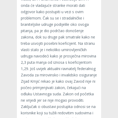
onda će vladajuće stranke morati dati
odgovor kako postupiti u vezi s ovim
problemom. Čak su se i stradalničke i
braniteljske udruge podijelile oko ovoga
pitanja, pa je dio podržao donošenje
zakona, dok su druge pak smatrale kako ne
treba usvojiti posebni koeficijent. Na stranu
vlasti stalo je i nekoliko umirovljeničkih
udruga navodeći kako je prosječna mirovina
2,3 puta manja od iznosa s koeficijentom
1,29. Još uvijek aktualni ravnatelj federalnog
Zavoda za mirovinsko i invalidsko osiguranje
Zijad Krnjić rekao je kako ovaj Zavod nije ni
počeo primjenjivati zakon, čekajući na
odluku Ustavnoga suda. Zakon od početka
ne vrijedi jer se nije mogao provoditi.
Zaključak o obustavi postupka odnosi se na
korisnike koji su tužili redovitim sudovima i