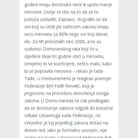
godina imaju dvostruko veće ili upola manje
mirovine. Ovdje se išlo na to da se to
pokuša uskladiti. Zapravo, dogodilo se da
oni koji su otišli po važećem zakonu imaju
veću mirovinu za 80% nego ovi koji danas
idu. Za tih preostalih oko 2000, a to su
sudionici Domovinskog rata koji će u
sljedeće dvije-tri godine otići u mirovinu,
izmijenio bi se koeficijent, nešto malo, kako
bi se popravila mirovina – rekao je tada
Tadić. U međuvremenu je reagirao premijer
Federacije BiH Fadil Novalić, koji je
prigovorio na proceduru donošenja ovoga
zakona. U Domu naroda se čak predlagalo
da se donošenje zakona odgodi do konačne
odluke Ustavnoga suda Federacije, no
svejedno je taj prijedlog zakona došao na
dnevni red. Iako je formalno usvojen, nije
stupio na snagu. Ustavni sud Federacije BiH