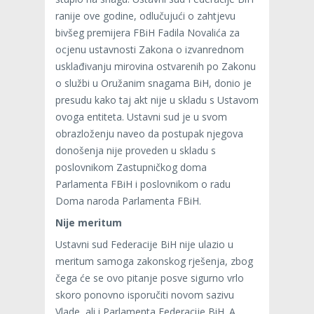
ranije ove godine, odlučujući o zahtjevu
bivšeg premijera FBiH Fadila Novalića za
ocjenu ustavnosti Zakona o izvanrednom
usklađivanju mirovina ostvarenih po Zakonu
o službi u Oružanim snagama BiH, donio je
presudu kako taj akt nije u skladu s Ustavom
ovoga entiteta. Ustavni sud je u svom
obrazloženju naveo da postupak njegova
donošenja nije proveden u skladu s
poslovnikom Zastupničkog doma
Parlamenta FBiH i poslovnikom o radu
Doma naroda Parlamenta FBiH.
Nije meritum
Ustavni sud Federacije BiH nije ulazio u
meritum samoga zakonskog rješenja, zbog
čega će se ovo pitanje posve sigurno vrlo
skoro ponovno isporučiti novom sazivu
Vlade, ali i Parlamenta Federacije BiH. A