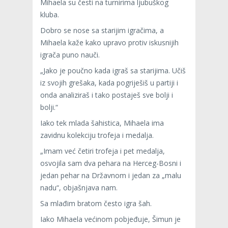
Mihaela su česti na turnirima ljubuškog
kluba.
Dobro se nose sa starijim igračima, a
Mihaela kaže kako upravo protiv iskusnijih
igrača puno nauči.
„Jako je poučno kada igraš sa starijima. Učiš
iz svojih grešaka, kada pogriješiš u partiji i
onda analiziraš i tako postaješ sve bolji i
bolji.“
Iako tek mlada šahistica, Mihaela ima
zavidnu kolekciju trofeja i medalja.
„Imam već četiri trofeja i pet medalja,
osvojila sam dva pehara na Herceg-Bosni i
jedan pehar na Državnom i jedan za „malu
nadu“, objašnjava nam.
Sa mlađim bratom često igra šah.
Iako Mihaela većinom pobjeđuje, Šimun je