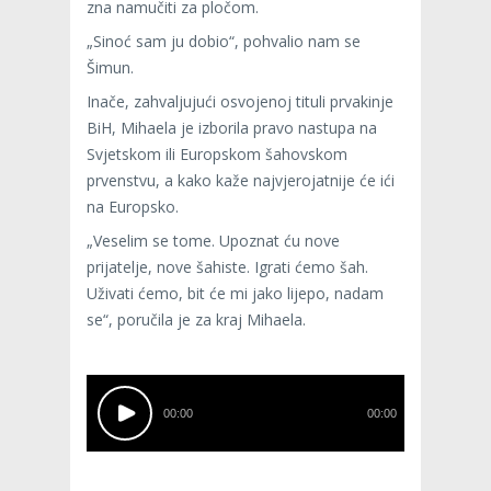
zna namučiti za pločom.
„Sinoć sam ju dobio“, pohvalio nam se
Šimun.
Inače, zahvaljujući osvojenoj tituli prvakinje
BiH, Mihaela je izborila pravo nastupa na
Svjetskom ili Europskom šahovskom
prvenstvu, a kako kaže najvjerojatnije će ići
na Europsko.
„Veselim se tome. Upoznat ću nove
prijatelje, nove šahiste. Igrati ćemo šah.
Uživati ćemo, bit će mi jako lijepo, nadam
se“, poručila je za kraj Mihaela.
00:00
00:00