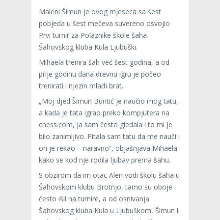
Maleni Šimun je ovog mjeseca sa šest
pobjeda u šest mečeva suvereno osvojio
Prvi turnir za Polaznike škole šaha
Šahovskog kluba Kula Ljubuški.
Mihaela trenira šah već šest godina, a od
prije godinu dana drevnu igru je počeo
trenirati i njezin mlađi brat.
„Moj djed Šimun Buntić je naučio mog tatu,
a kada je tata igrao preko kompjutera na
chess.com, ja sam često gledala i to mi je
bilo zanimljivo. Pitala sam tatu da me nauči i
on je rekao – naravno“, objašnjava Mihaela
kako se kod nje rodila ljubav prema šahu.
S obzirom da im otac Alen vodi školu šaha u
Šahovskom klubu Brotnjo, tamo su oboje
često išli na turnire, a od osnivanja
Šahovskog kluba Kula u Ljubuškom, Šimun i