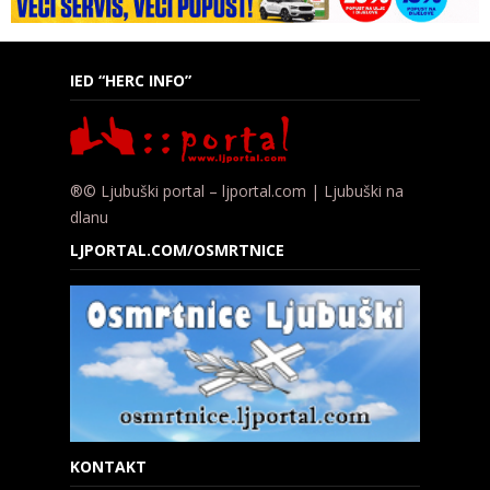
IED “HERC INFO”
®© Ljubuški portal – ljportal.com | Ljubuški na
dlanu
LJPORTAL.COM/OSMRTNICE
KONTAKT