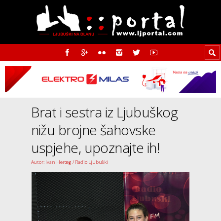
Brat i sestra iz Ljubuškog
nižu brojne šahovske
uspjehe, upoznajte ih!
Autor: Ivan Herceg / Radio Ljubuški