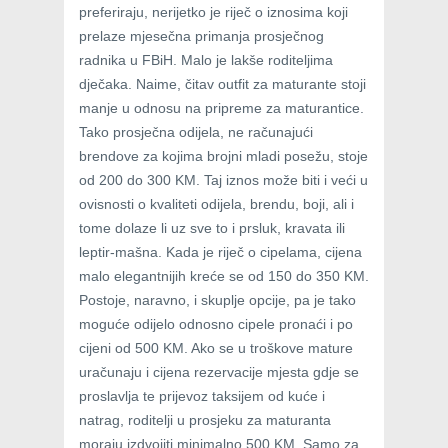
preferiraju, nerijetko je riječ o iznosima koji
prelaze mjesečna primanja prosječnog
radnika u FBiH. Malo je lakše roditeljima
dječaka. Naime, čitav outfit za maturante stoji
manje u odnosu na pripreme za maturantice.
Tako prosječna odijela, ne računajući
brendove za kojima brojni mladi posežu, stoje
od 200 do 300 KM. Taj iznos može biti i veći u
ovisnosti o kvaliteti odijela, brendu, boji, ali i
tome dolaze li uz sve to i prsluk, kravata ili
leptir-mašna. Kada je riječ o cipelama, cijena
malo elegantnijih kreće se od 150 do 350 KM.
Postoje, naravno, i skuplje opcije, pa je tako
moguće odijelo odnosno cipele pronaći i po
cijeni od 500 KM. Ako se u troškove mature
uračunaju i cijena rezervacije mjesta gdje se
proslavlja te prijevoz taksijem od kuće i
natrag, roditelji u prosjeku za maturanta
moraju izdvojiti minimalno 500 KM. Samo za