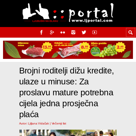
Brojni roditelji dižu kredite,
ulaze u minuse: Za
proslavu mature potrebna
cijela jedna prosječna
plaća
Autor: Ljiljana Vidačak | Večernji list