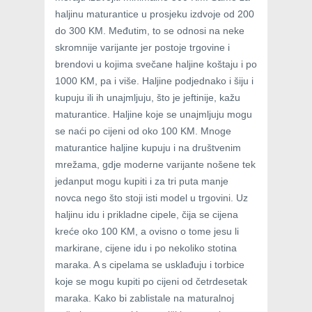
haljinu maturantice u prosjeku izdvoje od 200
do 300 KM. Međutim, to se odnosi na neke
skromnije varijante jer postoje trgovine i
brendovi u kojima svečane haljine koštaju i po
1000 KM, pa i više. Haljine podjednako i šiju i
kupuju ili ih unajmljuju, što je jeftinije, kažu
maturantice. Haljine koje se unajmljuju mogu
se naći po cijeni od oko 100 KM. Mnoge
maturantice haljine kupuju i na društvenim
mrežama, gdje moderne varijante nošene tek
jedanput mogu kupiti i za tri puta manje
novca nego što stoji isti model u trgovini. Uz
haljinu idu i prikladne cipele, čija se cijena
kreće oko 100 KM, a ovisno o tome jesu li
markirane, cijene idu i po nekoliko stotina
maraka. A s cipelama se usklađuju i torbice
koje se mogu kupiti po cijeni od četrdesetak
maraka. Kako bi zablistale na maturalnoj