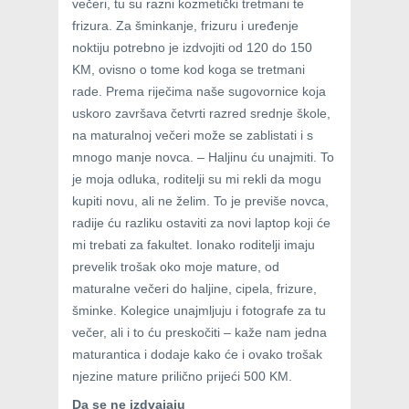
večeri, tu su razni kozmetički tretmani te
frizura. Za šminkanje, frizuru i uređenje
noktiju potrebno je izdvojiti od 120 do 150
KM, ovisno o tome kod koga se tretmani
rade. Prema riječima naše sugovornice koja
uskoro završava četvrti razred srednje škole,
na maturalnoj večeri može se zablistati i s
mnogo manje novca. – Haljinu ću unajmiti. To
je moja odluka, roditelji su mi rekli da mogu
kupiti novu, ali ne želim. To je previše novca,
radije ću razliku ostaviti za novi laptop koji će
mi trebati za fakultet. Ionako roditelji imaju
prevelik trošak oko moje mature, od
maturalne večeri do haljine, cipela, frizure,
šminke. Kolegice unajmljuju i fotografe za tu
večer, ali i to ću preskočiti – kaže nam jedna
maturantica i dodaje kako će i ovako trošak
njezine mature prilično prijeći 500 KM.
Da se ne izdvajaju