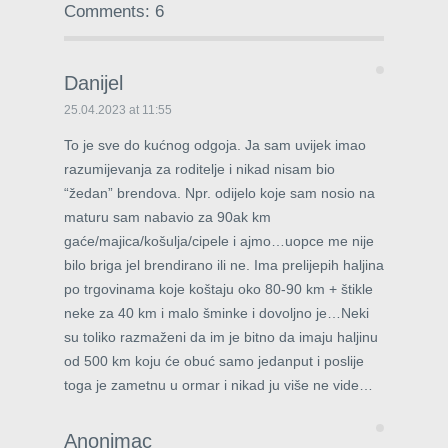
Comments: 6
Danijel
25.04.2023 at 11:55
To je sve do kućnog odgoja. Ja sam uvijek imao
razumijevanja za roditelje i nikad nisam bio
“žedan” brendova. Npr. odijelo koje sam nosio na
maturu sam nabavio za 90ak km
gaće/majica/košulja/cipele i ajmo…uopce me nije
bilo briga jel brendirano ili ne. Ima prelijepih haljina
po trgovinama koje koštaju oko 80-90 km + štikle
neke za 40 km i malo šminke i dovoljno je…Neki
su toliko razmaženi da im je bitno da imaju haljinu
od 500 km koju će obuć samo jedanput i poslije
toga je zametnu u ormar i nikad ju više ne vide…
Anonimac