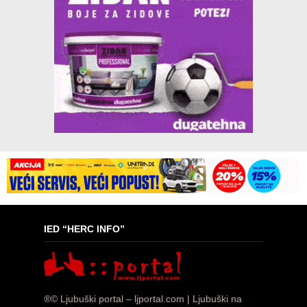
IED “HERC INFO”
®© Ljubuški portal – ljportal.com | Ljubuški na