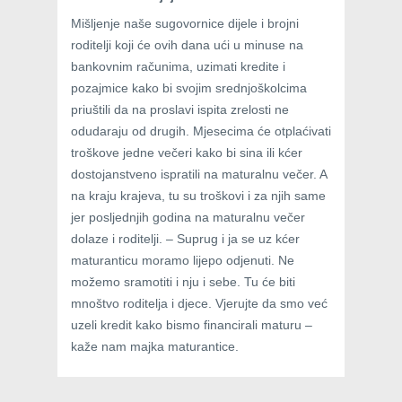
Mišljenje naše sugovornice dijele i brojni
roditelji koji će ovih dana ući u minuse na
bankovnim računima, uzimati kredite i
pozajmice kako bi svojim srednjoškolcima
priuštili da na proslavi ispita zrelosti ne
odudaraju od drugih. Mjesecima će otplaćivati
troškove jedne večeri kako bi sina ili kćer
dostojanstveno ispratili na maturalnu večer. A
na kraju krajeva, tu su troškovi i za njih same
jer posljednjih godina na maturalnu večer
dolaze i roditelji. – Suprug i ja se uz kćer
maturanticu moramo lijepo odjenuti. Ne
možemo sramotiti i nju i sebe. Tu će biti
mnoštvo roditelja i djece. Vjerujte da smo već
uzeli kredit kako bismo financirali maturu –
kaže nam majka maturantice.