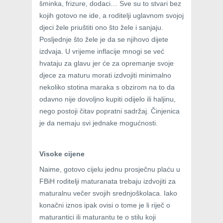
šminka, frizure, dodaci… Sve su to stvari bez
kojih gotovo ne ide, a roditelji uglavnom svojoj
djeci žele priuštiti ono što žele i sanjaju.
Posljednje što žele je da se njihovo dijete
izdvaja. U vrijeme inflacije mnogi se već
hvataju za glavu jer će za opremanje svoje
djece za maturu morati izdvojiti minimalno
nekoliko stotina maraka s obzirom na to da
odavno nije dovoljno kupiti odijelo ili haljinu,
nego postoji čitav popratni sadržaj. Činjenica
je da nemaju svi jednake mogućnosti.
Visoke cijene
Naime, gotovo cijelu jednu prosječnu plaću u
FBiH roditelji maturanata trebaju izdvojiti za
maturalnu večer svojih srednjoškolaca. Iako
konačni iznos ipak ovisi o tome je li riječ o
maturantici ili maturantu te o stilu koji