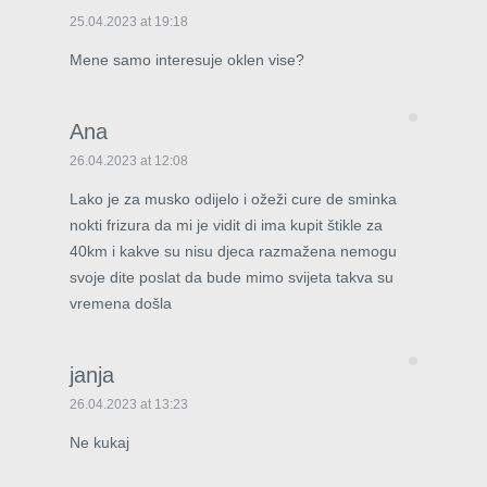
25.04.2023 at 19:18
Mene samo interesuje oklen vise?
Ana
26.04.2023 at 12:08
Lako je za musko odijelo i ožeži cure de sminka
nokti frizura da mi je vidit di ima kupit štikle za
40km i kakve su nisu djeca razmažena nemogu
svoje dite poslat da bude mimo svijeta takva su
vremena došla
janja
26.04.2023 at 13:23
Ne kukaj