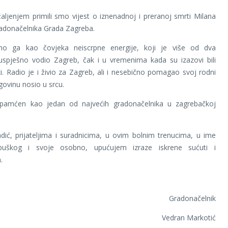
aljenjem primili smo vijest o iznenadnoj i preranoj smrti Milana
adonačelnika Grada Zagreba.
o ga kao čovjeka neiscrpne energije, koji je više od dva
 uspješno vodio Zagreb, čak i u vremenima kada su izazovi bili
. Radio je i živio za Zagreb, ali i nesebično pomagao svoj rodni
govinu nosio u srcu.
pamćen kao jedan od najvećih gradonačelnika u zagrebačkoj
ndić, prijateljima i suradnicima, u ovim bolnim trenucima, u ime
buškog i svoje osobno, upućujem izraze iskrene sućuti i
.
Gradonačelnik
Vedran Markotić