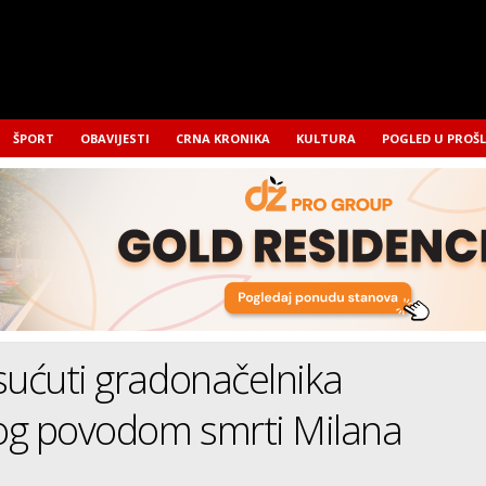
ŠPORT
OBAVIJESTI
CRNA KRONIKA
KULTURA
POGLED U PROŠ
sućuti gradonačelnika
og povodom smrti Milana