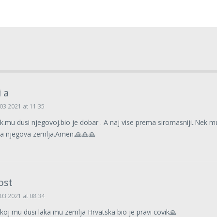
 a
03.2021 at 11:35
k.mu dusi njegovoj.bio je dobar . A naj vise prema siromasniji..Nek m
ka njegova zemlja.Amen.🙏🙏🙏
ost
03.2021 at 08:34
koj mu dusi laka mu zemlja Hrvatska bio je pravi covik🙏