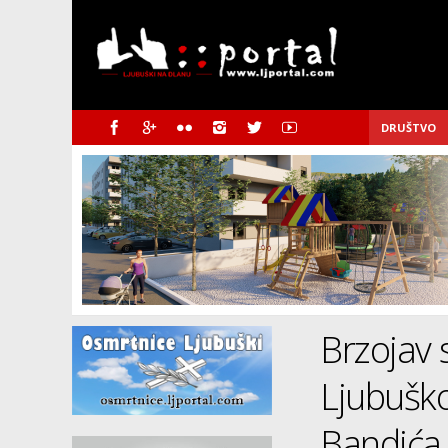
DRUŠTVO
Brzojav 
Ljubušk
Bandića