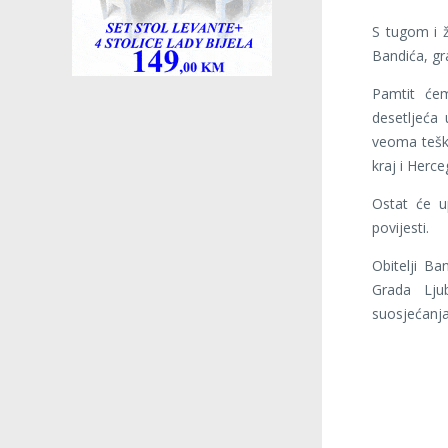
S tugom i ž
Bandića, gr
Pamtit ćem
desetljeća
veoma teški
kraj i Herce
Ostat će u
povijesti.
Obitelji Ba
Grada Lju
suosjećanja