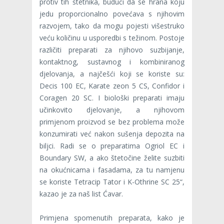
protiv tih štetnika, budući da se hrana koju
jedu proporcionalno povećava s njihovim
razvojem, tako da mogu pojesti višestruko
veću količinu u usporedbi s težinom. Postoje
različiti preparati za njihovo suzbijanje,
kontaktnog, sustavnog i kombiniranog
djelovanja, a najčešći koji se koriste su:
Decis 100 EC, Karate zeon 5 CS, Confidor i
Coragen 20 SC. I biološki preparati imaju
učinkovito djelovanje, a njihovom
primjenom proizvod se bez problema može
konzumirati već nakon sušenja depozita na
biljci. Radi se o preparatima Ogriol EC i
Boundary SW, a ako štetočine želite suzbiti
na okućnicama i fasadama, za tu namjenu
se koriste Tetracip Tator i K-Othrine SC 25“,
kazao je za naš list Ćavar.
Primjena spomenutih preparata, kako je