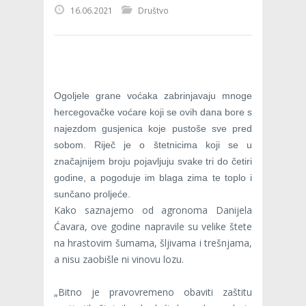
16.06.2021
Društvo
Ogoljele grane voćaka zabrinjavaju mnoge
hercegovačke voćare koji se ovih dana bore s
najezdom gusjenica koje pustoše sve pred
sobom. Riječ je o štetnicima koji se u
značajnijem broju pojavljuju svake tri do četiri
godine, a pogoduje im blaga zima te toplo i
sunčano proljeće.
Kako saznajemo od agronoma Danijela
Ćavara, ove godine napravile su velike štete
na hrastovim šumama, šljivama i trešnjama,
a nisu zaobišle ni vinovu lozu.
„Bitno je pravovremeno obaviti zaštitu