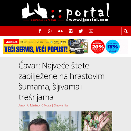
Ćavar: Najveće štete
zabilježene na hrastovim
šumama, šljivama i
trešnjama
Autor: A. Marinović Musa | Dnevni list