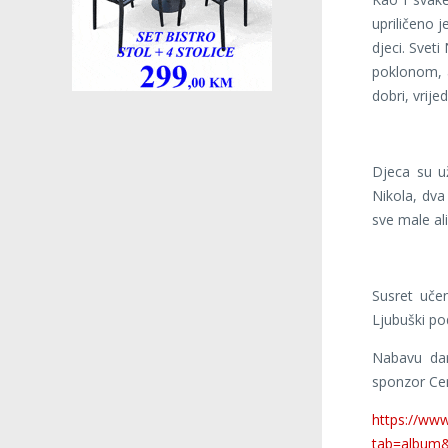
upriličeno 
djeci. Svet
poklonom, 
dobri, vrijed
Djeca su u
Nikola, dva
sve male al
Susret uče
Ljubuški po
Nabavu dar
sponzor Cen
https://www
tab=album