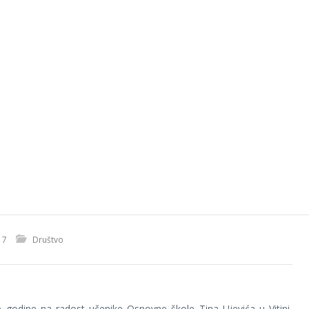
17
Društvo
 godine na radost učenike Osnovne škole Tina Ujevića u Vitini,