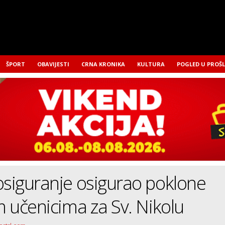
ŠPORT
OBAVIJESTI
CRNA KRONIKA
KULTURA
POGLED U PROŠ
osiguranje osigurao poklone
im učenicima za Sv. Nikolu