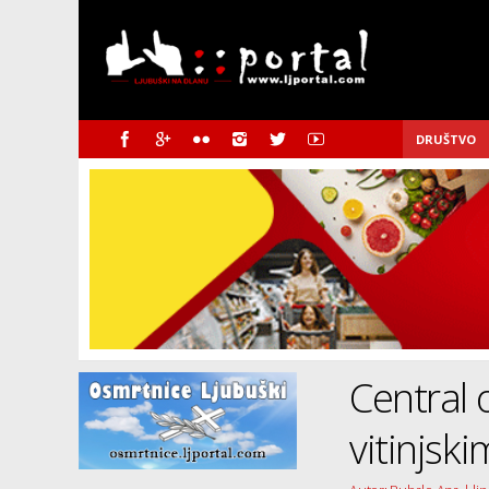
DRUŠTVO
Central 
vitinjsk