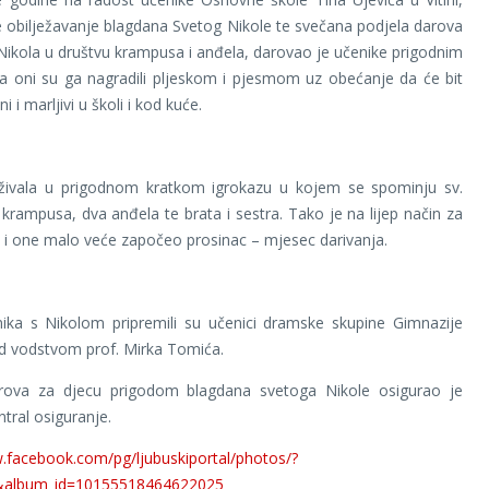
je obilježavanje blagdana Svetog Nikole te svečana podjela darova
i Nikola u društvu krampusa i anđela, darovao je učenike prigodnim
a oni su ga nagradili pljeskom i pjesmom uz obećanje da će bit
ni i marljivi u školi i kod kuće.
živala u prigodnom kratkom igrokazu u kojem se spominju sv.
 krampusa, dva anđela te brata i sestra. Tako je na lijep način za
i i one malo veće započeo prosinac – mjesec darivanja.
nika s Nikolom pripremili su učenici dramske skupine Gimnazije
d vodstvom prof. Mirka Tomića.
ova za djecu prigodom blagdana svetoga Nikole osigurao je
tral osiguranje.
.facebook.com/pg/ljubuskiportal/photos/?
&album_id=10155518464622025