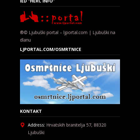
IED “HERC INFO”
®© Ljubuški portal – ljportal.com | Ljubuški na
dlanu
LJPORTAL.COM/OSMRTNICE
KONTAKT
Address:
Hrvatskih branitelja 57, 88320
Ljubuški