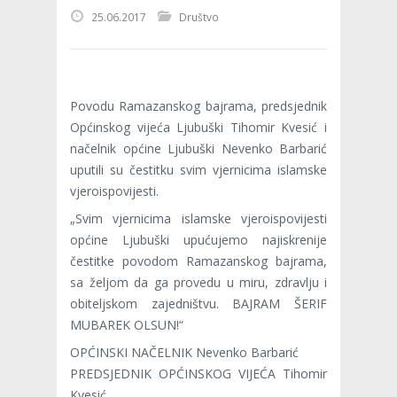
25.06.2017
Društvo
Povodu Ramazanskog bajrama, predsjednik
Općinskog vijeća Ljubuški Tihomir Kvesić i
načelnik općine Ljubuški Nevenko Barbarić
uputili su čestitku svim vjernicima islamske
vjeroispovijesti.
„Svim vjernicima islamske vjeroispovijesti
općine Ljubuški upućujemo najiskrenije
čestitke povodom Ramazanskog bajrama,
sa željom da ga provedu u miru, zdravlju i
obiteljskom zajedništvu. BAJRAM ŠERIF
MUBAREK OLSUN!“
OPĆINSKI NAČELNIK Nevenko Barbarić
PREDSJEDNIK OPĆINSKOG VIJEĆA Tihomir
Kvesić