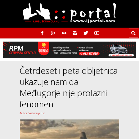
Četrdeset i peta obljetnica
ukazuje nam da
Međugorje nije prolazni
fenomen
Autor: Večernji list