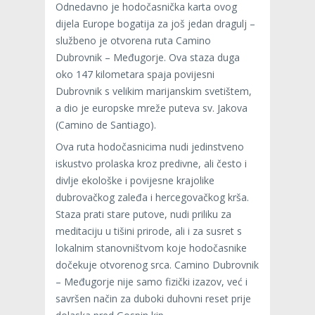
Odnedavno je hodočasnička karta ovog
dijela Europe bogatija za još jedan dragulj –
službeno je otvorena ruta Camino
Dubrovnik – Međugorje. Ova staza duga
oko 147 kilometara spaja povijesni
Dubrovnik s velikim marijanskim svetištem,
a dio je europske mreže puteva sv. Jakova
(Camino de Santiago).
Ova ruta hodočasnicima nudi jedinstveno
iskustvo prolaska kroz predivne, ali često i
divlje ekološke i povijesne krajolike
dubrovačkog zaleđa i hercegovačkog krša.
Staza prati stare putove, nudi priliku za
meditaciju u tišini prirode, ali i za susret s
lokalnim stanovništvom koje hodočasnike
dočekuje otvorenog srca. Camino Dubrovnik
– Međugorje nije samo fizički izazov, već i
savršen način za duboki duhovni reset prije