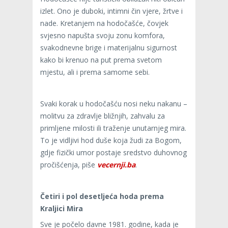
izlet. Ono je duboki, intimni čin vjere, žrtve i
nade. Kretanjem na hodočašće, čovjek
svjesno napušta svoju zonu komfora,
svakodnevne brige i materijalnu sigurnost
kako bi krenuo na put prema svetom
mjestu, ali i prema samome sebi.
Svaki korak u hodočašću nosi neku nakanu –
molitvu za zdravlje bližnjih, zahvalu za
primljene milosti ili traženje unutarnjeg mira.
To je vidljivi hod duše koja žudi za Bogom,
gdje fizički umor postaje sredstvo duhovnog
pročišćenja, piše
vecernji.ba
.
Četiri i pol desetljeća hoda prema
Kraljici Mira
Sve je počelo davne 1981. godine, kada je