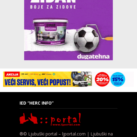
IED “HERC INFO”
®© Ljubuški portal – ljportal.com | Ljubuški na