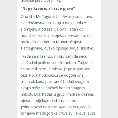
dolaska pred Gospin kip.
“Noge krvare, ali srce pjeva”
Ono što Međugorje čini živim jesu upravo
svjedočanstva onih koji u njega dolaze
slomljeni, a odlaze cjeloviti. Jedan od
hodočasnika koji je pješice prešao put od
preko 80 kilometara iz unutrašnjosti
Hercegovine, ovako opisuje svoje iskustvo:
“Kada sam krenuo, mislio sam da neću
izdržati ni prvih deset kilometara. Žuljevi su
se pojavili brzo, a ruksak je postajao sve
teži. No, u hodočašću se dogodi onaj
trenutak kada prestaneš hodati snagom
svojih mišića i počneš hodati snagom
milosti. Dok hodaš u grupi, moli se krunica,
pjesma odjekuje cestom, a umor
jednostavno nestane. Kada smo ugledali
tornjeve međugorske crkve sv. Jakova, suze