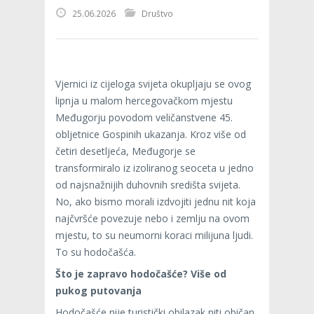
25.06.2026
Društvo
Vjernici iz cijeloga svijeta okupljaju se ovog
lipnja u malom hercegovačkom mjestu
Međugorju povodom veličanstvene 45.
obljetnice Gospinih ukazanja. Kroz više od
četiri desetljeća, Međugorje se
transformiralo iz izoliranog seoceta u jedno
od najsnažnijih duhovnih središta svijeta.
No, ako bismo morali izdvojiti jednu nit koja
najčvršće povezuje nebo i zemlju na ovom
mjestu, to su neumorni koraci milijuna ljudi.
To su hodočašća.
Što je zapravo hodočašće? Više od
pukog putovanja
Hodočašće nije turistički obilazak niti običan