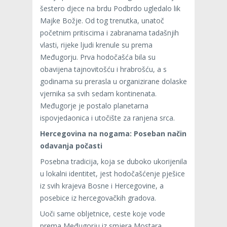
šestero djece na brdu Podbrdo ugledalo lik
Majke Božje. Od tog trenutka, unatoč
početnim pritiscima i zabranama tadašnjih
vlasti, rijeke ljudi krenule su prema
Međugorju. Prva hodočašća bila su
obavijena tajnovitošću i hrabrošću, a s
godinama su prerasla u organizirane dolaske
vjernika sa svih sedam kontinenata.
Međugorje je postalo planetarna
ispovjedaonica i utočište za ranjena srca.
Hercegovina na nogama: Poseban način
odavanja počasti
Posebna tradicija, koja se duboko ukorijenila
u lokalni identitet, jest hodočašćenje pješice
iz svih krajeva Bosne i Hercegovine, a
posebice iz hercegovačkih gradova.
Uoči same obljetnice, ceste koje vode
prema Međugorju iz smjera Mostara,