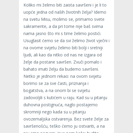
Koliko mi želimo biti zaista savršeni i je li to
uopće jedna od naših životnih želja? Idemo
na svetu Misu, molimo se, primamo svete
sakramente, a da pri tome nije baš svima
nama jasno što mi s time želimo postići.
Usuglasit ćemo se da svi želimo život vječni i
na ovome svijetu želimo biti bolji i sretniji
ljudi, ali kao da nitko od nas ne izgara od
želje da postane savršen. Zvuči pomalo i
bahato imati želju da budemo savršeni.
Netko je jednom rekao: na ovom svijetu
borimo se za sve časti, priznanja i
bogatstva, a na onom bi se svijetu
zadovoljili s kutićem u raju. Kad su u pitanju
duhovna postignuća, naglo postajemo
skromniji nego kada su u pitanju
ovozemaljska ostvarenja. Bez svete želje za
savršenošću, teško ćemo ju ostvariti, a na