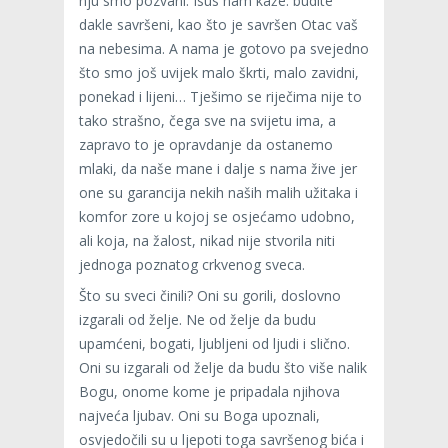
nju smo pozvani. Isus nam kaže: budite
dakle savršeni, kao što je savršen Otac vaš
na nebesima. A nama je gotovo pa svejedno
što smo još uvijek malo škrti, malo zavidni,
ponekad i lijeni… Tješimo se riječima nije to
tako strašno, čega sve na svijetu ima, a
zapravo to je opravdanje da ostanemo
mlaki, da naše mane i dalje s nama žive jer
one su garancija nekih naših malih užitaka i
komfor zore u kojoj se osjećamo udobno,
ali koja, na žalost, nikad nije stvorila niti
jednoga poznatog crkvenog sveca.
Što su sveci činili? Oni su gorili, doslovno
izgarali od želje. Ne od želje da budu
upamćeni, bogati, ljubljeni od ljudi i slično.
Oni su izgarali od želje da budu što više nalik
Bogu, onome kome je pripadala njihova
najveća ljubav. Oni su Boga upoznali,
osvjedočili su u ljepoti toga savršenog bića i