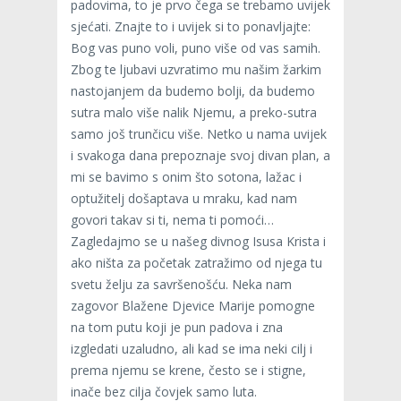
padovima, to je prvo čega se trebamo uvijek
sjećati. Znajte to i uvijek si to ponavljajte:
Bog vas puno voli, puno više od vas samih.
Zbog te ljubavi uzvratimo mu našim žarkim
nastojanjem da budemo bolji, da budemo
sutra malo više nalik Njemu, a preko-sutra
samo još trunčicu više. Netko u nama uvijek
i svakoga dana prepoznaje svoj divan plan, a
mi se bavimo s onim što sotona, lažac i
optužitelj došaptava u mraku, kad nam
govori takav si ti, nema ti pomoći…
Zagledajmo se u našeg divnog Isusa Krista i
ako ništa za početak zatražimo od njega tu
svetu želju za savršenošću. Neka nam
zagovor Blažene Djevice Marije pomogne
na tom putu koji je pun padova i zna
izgledati uzaludno, ali kad se ima neki cilj i
prema njemu se krene, često se i stigne,
inače bez cilja čovjek samo luta.