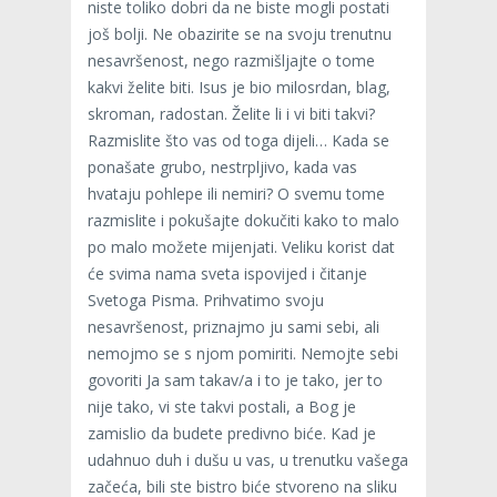
niste toliko dobri da ne biste mogli postati
još bolji. Ne obazirite se na svoju trenutnu
nesavršenost, nego razmišljajte o tome
kakvi želite biti. Isus je bio milosrdan, blag,
skroman, radostan. Želite li i vi biti takvi?
Razmislite što vas od toga dijeli… Kada se
ponašate grubo, nestrpljivo, kada vas
hvataju pohlepe ili nemiri? O svemu tome
razmislite i pokušajte dokučiti kako to malo
po malo možete mijenjati. Veliku korist dat
će svima nama sveta ispovijed i čitanje
Svetoga Pisma. Prihvatimo svoju
nesavršenost, priznajmo ju sami sebi, ali
nemojmo se s njom pomiriti. Nemojte sebi
govoriti Ja sam takav/a i to je tako, jer to
nije tako, vi ste takvi postali, a Bog je
zamislio da budete predivno biće. Kad je
udahnuo duh i dušu u vas, u trenutku vašega
začeća, bili ste bistro biće stvoreno na sliku