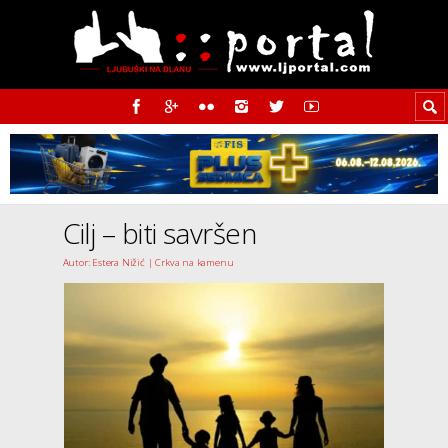
Cilj – biti savršen
Autor: Estera Nižić | Crkva na kamenu