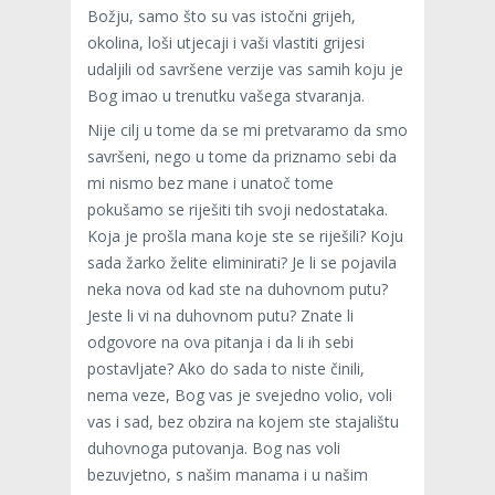
Božju, samo što su vas istočni grijeh,
okolina, loši utjecaji i vaši vlastiti grijesi
udaljili od savršene verzije vas samih koju je
Bog imao u trenutku vašega stvaranja.
Nije cilj u tome da se mi pretvaramo da smo
savršeni, nego u tome da priznamo sebi da
mi nismo bez mane i unatoč tome
pokušamo se riješiti tih svoji nedostataka.
Koja je prošla mana koje ste se riješili? Koju
sada žarko želite eliminirati? Je li se pojavila
neka nova od kad ste na duhovnom putu?
Jeste li vi na duhovnom putu? Znate li
odgovore na ova pitanja i da li ih sebi
postavljate? Ako do sada to niste činili,
nema veze, Bog vas je svejedno volio, voli
vas i sad, bez obzira na kojem ste stajalištu
duhovnoga putovanja. Bog nas voli
bezuvjetno, s našim manama i u našim