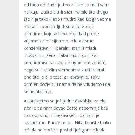
od tada oni žude jedino za tim da mu i sami
nalikuju. Zašto biti ili sličiti na bilo što drugo
što nije tako lijepo i mudro kao Bog? Veoma
moralni i ponizni ljudi su osobe koje
pamtimo, koje volimo, koje kad prođe
vrijeme svi mi cijenimo, bilo da smo
konzervativni ili liberalni, stari ili mladi,
muškarci ili žene. Takvi ljudi nisu pravili
kompromise sa svojom ugodnom zonom,
nego su i u lošim vremenima znali izabrati
ono što je bilo teže, ali ispravnije. Takvi
primjeri poziv su i nama da ne vrludamo i da
se ne hladimo.
Ali pripazimo se još jedne đavolske zamke,
a ta je da nam đavao često napominje baš
to kako smo mi nesavršeni i da nam je
uzalud trud. Budite mudri. Nikada niste toliko
loši da ne možete postati još gori i nikada