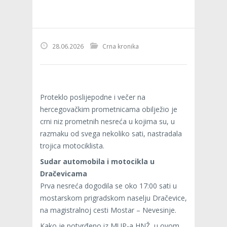
28.06.2026
Crna kronika
Proteklo poslijepodne i večer na
hercegovačkim prometnicama obilježio je
crni niz prometnih nesreća u kojima su, u
razmaku od svega nekoliko sati, nastradala
trojica motociklista.
Sudar automobila i motocikla u
Dračevicama
Prva nesreća dogodila se oko 17:00 sati u
mostarskom prigradskom naselju Dračevice,
na magistralnoj cesti Mostar – Nevesinje.
Kako je potvrđeno iz MUP-a HNŽ, u ovom