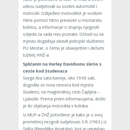
udesu sudjelovali su osobni automobil i
motocikl. Ozlijeđeni motociklist je vozilom
Hitne pomoći hitno prevezen u mostarsku
bolnicu, a informacije o stupnju njegovih
ozljeda za sada nisu poznate. Očevid su na
mjestu događaja obavili policijski službenici
PU Mostar, o čemu je obaviješten i dežurni
tužitelj HNŽ-a.
Splićanin na Harley Davidsonu sletio s
ceste kod Studenaca
Svega dva sata kasnije, oko 19:00 sati,
dogodila se nova nesreća kod mjesta
Studenci, na magistralnoj cesti Čapljina –
Ljubuški. Prema prvim informacijama, došlo
je do slijetanja motocikla s kolnika.
Iz MUP-a ZHŽ potvrđeno je kako je u ovoj
prometnoj nezgodi sudjelovao S.R. (1963.) iz
Splita (Republika Hrvatska), koji je upravljao