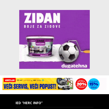
IED “HERC INFO”