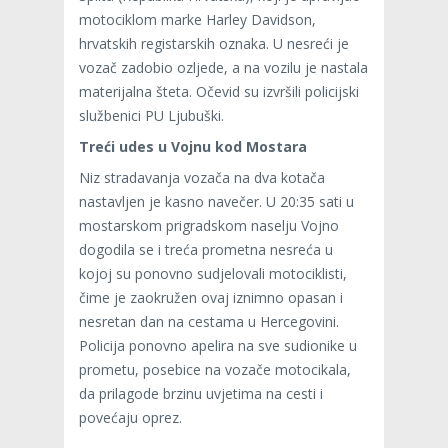
motociklom marke Harley Davidson,
hrvatskih registarskih oznaka. U nesreći je
vozač zadobio ozljede, a na vozilu je nastala
materijalna šteta. Očevid su izvršili policijski
službenici PU Ljubuški.
Treći udes u Vojnu kod Mostara
Niz stradavanja vozača na dva kotača
nastavljen je kasno navečer. U 20:35 sati u
mostarskom prigradskom naselju Vojno
dogodila se i treća prometna nesreća u
kojoj su ponovno sudjelovali motociklisti,
čime je zaokružen ovaj iznimno opasan i
nesretan dan na cestama u Hercegovini.
Policija ponovno apelira na sve sudionike u
prometu, posebice na vozače motocikala,
da prilagode brzinu uvjetima na cesti i
povećaju oprez.