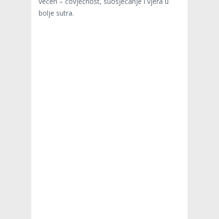
večeri – čovječnost, suosjećanje i vjera u
bolje sutra.