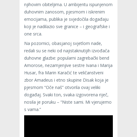
njihovim obiteljima. U ambijentu ispunjenom
duhovnim zanosom, pjesmom i iskrenim
emocijama, publika je svjedočila događaju
koji je nadilazio sve granice – i geografske i
one srca.
Na pozornici, obasjanoj svjetlom nade,
redali su se neki od najistaknutijih izvođača
duhovne glazbe: popularni zagrebački bend
Amorose, nezamjenjive sestre Ivana i Marija
Husar, fra Marin Karačić te veličanstveni
zbor Amadeus i etno skupine Disak koja je
pjesmom “Oče naš” otvorila ovaj veliki
događaj. Svaki ton, svaka izgovorena riječ,
nosila je poruku – “Niste sami. Mi vjerujemo
s vama.”