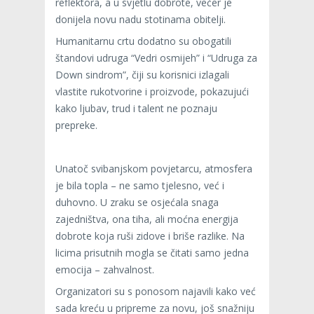
reflektora, a u svjetlu dobrote, večer je
donijela novu nadu stotinama obitelji.
Humanitarnu crtu dodatno su obogatili
štandovi udruga “Vedri osmijeh” i “Udruga za
Down sindrom”, čiji su korisnici izlagali
vlastite rukotvorine i proizvode, pokazujući
kako ljubav, trud i talent ne poznaju
prepreke.
Unatoč svibanjskom povjetarcu, atmosfera
je bila topla – ne samo tjelesno, već i
duhovno. U zraku se osjećala snaga
zajedništva, ona tiha, ali moćna energija
dobrote koja ruši zidove i briše razlike. Na
licima prisutnih mogla se čitati samo jedna
emocija – zahvalnost.
Organizatori su s ponosom najavili kako već
sada kreću u pripreme za novu, još snažniju