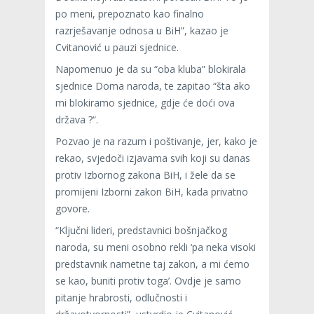
po meni, prepoznato kao finalno
razrješavanje odnosa u BiH”, kazao je
Cvitanović u pauzi sjednice.
Napomenuo je da su “oba kluba” blokirala
sjednice Doma naroda, te zapitao “šta ako
mi blokiramo sjednice, gdje će doći ova
država ?“.
Pozvao je na razum i poštivanje, jer, kako je
rekao, svjedoči izjavama svih koji su danas
protiv Izbornog zakona BiH, i žele da se
promijeni Izborni zakon BiH, kada privatno
govore.
“Ključni lideri, predstavnici bošnjačkog
naroda, su meni osobno rekli ‘pa neka visoki
predstavnik nametne taj zakon, a mi ćemo
se kao, buniti protiv toga’. Ovdje je samo
pitanje hrabrosti, odlučnosti i