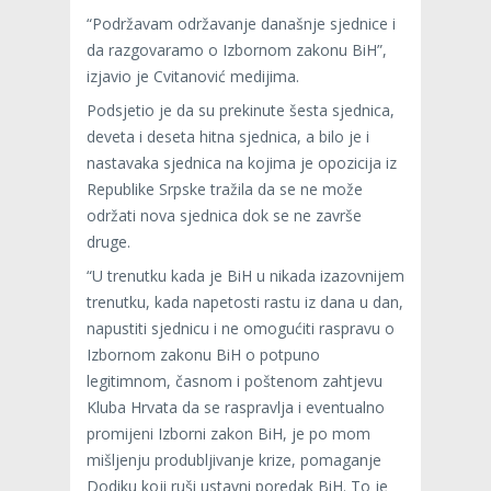
“Podržavam održavanje današnje sjednice i
da razgovaramo o Izbornom zakonu BiH”,
izjavio je Cvitanović medijima.
Podsjetio je da su prekinute šesta sjednica,
deveta i deseta hitna sjednica, a bilo je i
nastavaka sjednica na kojima je opozicija iz
Republike Srpske tražila da se ne može
održati nova sjednica dok se ne završe
druge.
“U trenutku kada je BiH u nikada izazovnijem
trenutku, kada napetosti rastu iz dana u dan,
napustiti sjednicu i ne omogućiti raspravu o
Izbornom zakonu BiH o potpuno
legitimnom, časnom i poštenom zahtjevu
Kluba Hrvata da se raspravlja i eventualno
promijeni Izborni zakon BiH, je po mom
mišljenju produbljivanje krize, pomaganje
Dodiku koji ruši ustavni poredak BiH. To je