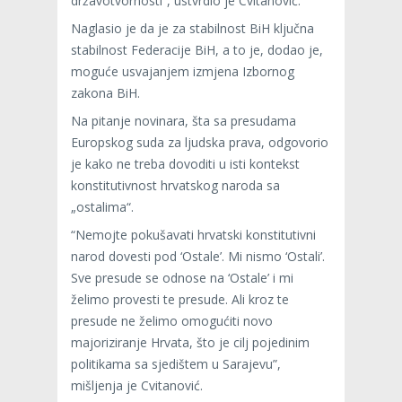
državotvornosti”, ustvrdio je Cvitanović.
Naglasio je da je za stabilnost BiH ključna
stabilnost Federacije BiH, a to je, dodao je,
moguće usvajanjem izmjena Izbornog
zakona BiH.
Na pitanje novinara, šta sa presudama
Europskog suda za ljudska prava, odgovorio
je kako ne treba dovoditi u isti kontekst
konstitutivnost hrvatskog naroda sa
„ostalima“.
“Nemojte pokušavati hrvatski konstitutivni
narod dovesti pod ‘Ostale’. Mi nismo ‘Ostali’.
Sve presude se odnose na ‘Ostale’ i mi
želimo provesti te presude. Ali kroz te
presude ne želimo omogućiti novo
majoriziranje Hrvata, što je cilj pojedinim
politikama sa sjedištem u Sarajevu”,
mišljenja je Cvitanović.