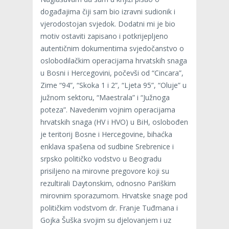
događajima čiji sam bio izravni sudionik i
vjerodostojan svjedok. Dodatni mi je bio
motiv ostaviti zapisano i potkrijepljeno
autentičnim dokumentima svjedočanstvo o
oslobodilačkim operacijama hrvatskih snaga
u Bosni i Hercegovini, počevši od “Cincara”,
Zime “94”, “Skoka 1 i 2”, “Ljeta 95”, “Oluje” u
južnom sektoru, “Maestrala” i “Južnoga
poteza”. Navedenim vojnim operacijama
hrvatskih snaga (HV i HVO) u BiH, oslobođen
je teritorij Bosne i Hercegovine, bihaćka
enklava spašena od sudbine Srebrenice i
srpsko političko vodstvo u Beogradu
prisiljeno na mirovne pregovore koji su
rezultirali Daytonskim, odnosno Pariškim
mirovnim sporazumom. Hrvatske snage pod
političkim vodstvom dr. Franje Tuđmana i
Gojka Šuška svojim su djelovanjem i uz