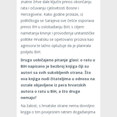
znatne žrtve dale ključni prinos okončanju
rata i očuvanju cjelovitosti Bosne i
Hercegovine. Kako godine prolaze, iz
političkoga se Sarajeva sve češće osporava
prinos RH u oslobađanju BiH; s ciljem
nametanja krivnje i provođenja unitarističke
politike Hrvatsku se opetovano proziva kao
agresora te lažno optužuje da je planirala
podjelu BiH.
Drugo uobičajeno pitanje glasi: o ratu u
BiH napisano je bezbroj knjiga čiji su
autori sa svih sukobljenih strana. Što
ova knjiga nudi čitateljima u odnosu na
ostale objavljene iz pera hrvatskih
autora o ratu u BiH, a što druge
nemaju?
Na žalost, s hrvatske strane nema dovoljno
knjiga o tim povijesnim ratnim događanjima