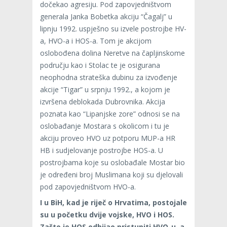
dočekao agresiju. Pod zapovjedništvom
generala Janka Bobetka akciju “Čagalj” u
lipnju 1992. uspješno su izvele postrojbe HV-
a, HVO-a i HOS-a. Tom je akcijom
oslobođena dolina Neretve na čapljinskome
području kao i Stolac te je osigurana
neophodna strateška dubinu za izvođenje
akcije “Tigar” u srpnju 1992., a kojom je
izvršena deblokada Dubrovnika. Akcija
poznata kao “Lipanjske zore” odnosi se na
oslobađanje Mostara s okolicom i tu je
akciju proveo HVO uz potporu MUP-a HR
HB i sudjelovanje postrojbe HOS-a. U
postrojbama koje su oslobađale Mostar bio
je određeni broj Muslimana koji su djelovali
pod zapovjedništvom HVO-a.
I u BiH, kad je riječ o Hrvatima, postojale
su u početku dvije vojske, HVO i HOS.
Zašto je HOS odbijao pristupiti HVO-u, a