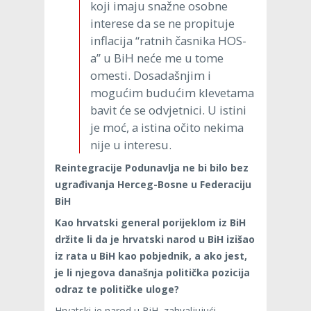
koji imaju snažne osobne
interese da se ne propituje
inflacija “ratnih časnika HOS-
a” u BiH neće me u tome
omesti. Dosadašnjim i
mogućim budućim klevetama
bavit će se odvjetnici. U istini
je moć, a istina očito nekima
nije u interesu.
Reintegracije Podunavlja ne bi bilo bez
ugrađivanja Herceg-Bosne u Federaciju
BiH
Kao hrvatski general porijeklom iz BiH
držite li da je hrvatski narod u BiH izišao
iz rata u BiH kao pobjednik, a ako jest,
je li njegova današnja politička pozicija
odraz te političke uloge?
Hrvatski je narod u BiH, zahvaljujući