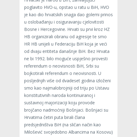
poglavito HVO-u, opstao u ratu u BiH, HVO
je kao dio hrvatskih snaga dao golemi prinos
u oslobađanju i osiguravanju cjelovitosti
Bosne i Hercegovine. Hrvati su prvi kroz HZ
HB organizirali obranu od agresije te smo
HR HB unijeli u Federaciju BiH koja je veći
od dvaju entiteta današnje BiH. Bez Hrvata
ne bi 1992. bilo moguće uspješno provesti
referendum o neovisnosti BiH, Srbi su
bojkotirali referendum o neovisnosti. U
posljednjih više od dvadeset godina izloženi
smo kao najmalobrojniji od triju po Ustavu
konstitutivnih naroda kontinuiranoj i
sustavnoj majorizaciji koju provode
brojčano nadmoćniji Bošnjaci. Bošnjaci su
Hrvatima četiri puta birali člana
predsjedništva BiH (na sličan način kao
Milošević svojedobno Albancima na Kosovu)