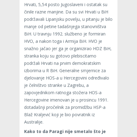
Hrvati, 5,54 posto Jugoslaveni i ostatak su
činile razne manjine. Da su svi Hrvati u BiH
podržavali Lipanjsku povelju, u pitanju je bilo
manje od petine tadašnjega stanovništva
BiH. U travnju 1992. službeno je formiran
HVO, a nakon toga i Armija BiH. HVO je
snažno jačao jer ga je organizirao HDZ BiH,
stranka koju su gotovo plebiscitarno
podržali Hrvati na prvim demokratskim
izborima u R BiH. Generalne smjernice za
djelovanje HOS-a u Hercegovini određivalo
je čelništvo stranke u Zagrebu, a
zapovjednikom ratnoga stožera HOS-a
Hercegovine imenovan je u prosincu 1991.
dotadašnji pročelnik za promidžbu HSP-a
Blaž Kraljević koji je bio povratnik iz
Australije.
Kako to da Paragi nije smetalo što je