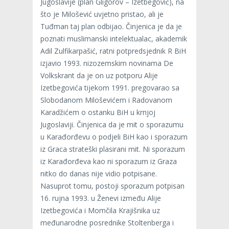
Jugoslavije (plan Gligorov – Izetbegović), na
što je Milošević uvjetno pristao, ali je
Tuđman taj plan odbijao. Činjenica je da je
poznati muslimanski intelektualac, akademik
Adil Zulfikarpašić, ratni potpredsjednik R BiH
izjavio 1993. nizozemskim novinama De
Volkskrant da je on uz potporu Alije
Izetbegovića tijekom 1991. pregovarao sa
Slobodanom Miloševićem i Radovanom
Karadžićem o ostanku BiH u krnjoj
Jugoslaviji. Činjenica da je mit o sporazumu
u Karađorđevu o podjeli BiH kao i sporazum
iz Graca strateški plasirani mit. Ni sporazum
iz Karađorđeva kao ni sporazum iz Graza
nitko do danas nije vidio potpisane.
Nasuprot tomu, postoji sporazum potpisan
16. rujna 1993. u Ženevi između Alije
Izetbegovića i Momčila Krajišnika uz
međunarodne posrednike Stoltenberga i