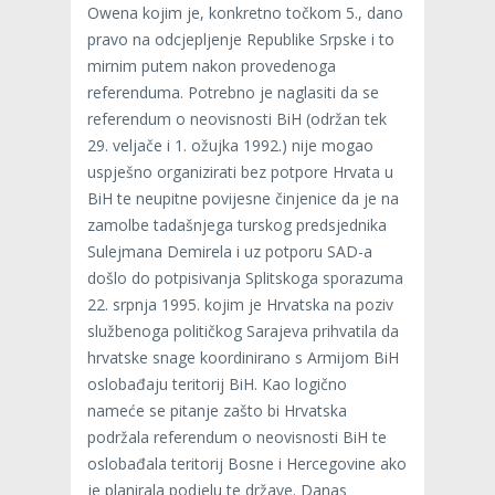
Owena kojim je, konkretno točkom 5., dano
pravo na odcjepljenje Republike Srpske i to
mirnim putem nakon provedenoga
referenduma. Potrebno je naglasiti da se
referendum o neovisnosti BiH (održan tek
29. veljače i 1. ožujka 1992.) nije mogao
uspješno organizirati bez potpore Hrvata u
BiH te neupitne povijesne činjenice da je na
zamolbe tadašnjega turskog predsjednika
Sulejmana Demirela i uz potporu SAD-a
došlo do potpisivanja Splitskoga sporazuma
22. srpnja 1995. kojim je Hrvatska na poziv
službenoga političkog Sarajeva prihvatila da
hrvatske snage koordinirano s Armijom BiH
oslobađaju teritorij BiH. Kao logično
nameće se pitanje zašto bi Hrvatska
podržala referendum o neovisnosti BiH te
oslobađala teritorij Bosne i Hercegovine ako
je planirala podjelu te države. Danas