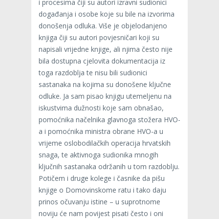
i procesima čiji su autori izravni sudionici
događanja i osobe koje su bile na izvorima
donošenja odluka. Više je objelodanjeno
knjiga čiji su autori povjesničari koji su
napisali vrijedne knjige, ali njima često nije
bila dostupna cjelovita dokumentacija iz
toga razdoblja te nisu bili sudionici
sastanaka na kojima su donošene ključne
odluke. Ja sam pisao knjigu utemeljenu na
iskustvima dužnosti koje sam obnašao,
pomoćnika načelnika glavnoga stožera HVO-
a i pomoćnika ministra obrane HVO-a u
vrijeme oslobodilačkih operacija hrvatskih
snaga, te aktivnoga sudionika mnogih
ključnih sastanaka održanih u tom razdoblju.
Potičem i druge kolege i časnike da pišu
knjige o Domovinskome ratu i tako daju
prinos očuvanju istine – u suprotnome
noviju će nam povijest pisati često i oni