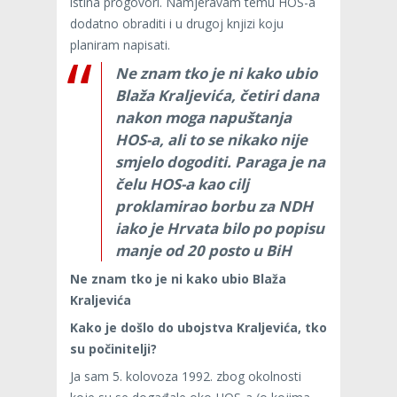
istina progovori. Namjeravam temu HOS-a
dodatno obraditi i u drugoj knjizi koju
planiram napisati.
Ne znam tko je ni kako ubio
Blaža Kraljevića, četiri dana
nakon moga napuštanja
HOS-a, ali to se nikako nije
smjelo dogoditi. Paraga je na
čelu HOS-a kao cilj
proklamirao borbu za NDH
iako je Hrvata bilo po popisu
manje od 20 posto u BiH
Ne znam tko je ni kako ubio Blaža
Kraljevića
Kako je došlo do ubojstva Kraljevića, tko
su počinitelji?
Ja sam 5. kolovoza 1992. zbog okolnosti