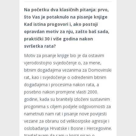
Na početku dva klasičnih pitanja: prvo,
što Vas je potaknulo na pisanje knjige
Kad istina progovori i, ako postoji
opravdan motiv za nju, zašto baš sada,
praktički 30 i više godina nakon
svršetka rata?
Motiv za pisanje knjige bio je da ostavim
vjerodostojno svjedočenje o, za mene,
bitnim događajima vezanima za Domovinski
rat, kao i svjedočenje o određenim bitnim
događajima i procesima nakon rata, a
posebno nakon promjene vlasti 2000.
godine, kada su branitelji izloženi sustavnim
progonima s ciljem podjele odgovornosti za
nametnuti nam rat i pisanje nove povijesti
vezane za obranu od velikosrpske agresije i
oslobađanja Hrvatske i Bosne i Hercegovine.
Naglašavam da sam u knjizi pisao o