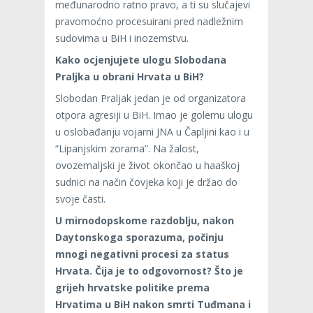
međunarodno ratno pravo, a ti su slučajevi
pravomoćno procesuirani pred nadležnim
sudovima u BiH i inozemstvu.
Kako ocjenjujete ulogu Slobodana
Praljka u obrani Hrvata u BiH?
Slobodan Praljak jedan je od organizatora
otpora agresiji u BiH. Imao je golemu ulogu
u oslobađanju vojarni JNA u Čapljini kao i u
“Lipanjskim zorama”. Na žalost,
ovozemaljski je život okončao u haaškoj
sudnici na način čovjeka koji je držao do
svoje časti.
U mirnodopskome razdoblju, nakon
Daytonskoga sporazuma, počinju
mnogi negativni procesi za status
Hrvata. Čija je to odgovornost? Što je
grijeh hrvatske politike prema
Hrvatima u BiH nakon smrti Tuđmana i