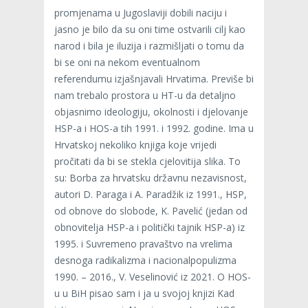
promjenama u Jugoslaviji dobili naciju i
jasno je bilo da su oni time ostvarili cilj kao
narod i bila je iluzija i razmišljati o tomu da
bi se oni na nekom eventualnom
referendumu izjašnjavali Hrvatima. Previše bi
nam trebalo prostora u HT-u da detaljno
objasnimo ideologiju, okolnosti i djelovanje
HSP-a i HOS-a tih 1991. i 1992. godine. Ima u
Hrvatskoj nekoliko knjiga koje vrijedi
pročitati da bi se stekla cjelovitija slika. To
su: Borba za hrvatsku državnu nezavisnost,
autori D. Paraga i A. Paradžik iz 1991., HSP,
od obnove do slobode, K. Pavelić (jedan od
obnovitelja HSP-a i politički tajnik HSP-a) iz
1995. i Suvremeno pravaštvo na vrelima
desnoga radikalizma i nacionalpopulizma
1990. – 2016., V. Veselinović iz 2021. O HOS-
u u BiH pisao sam i ja u svojoj knjizi Kad