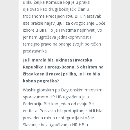
u liku Željka Komšića koji je u praksi
djelovao kao drugi bošnjački član u
tročlanome Predsjedništvu BiH. Nastavak
iste prakse najavljuju i za ovogodišnje Opće
izbore u BiH. To je Hrvatima neprihvatljivo
jer nam ugrožava jednakopravnost i
temeljno pravo na biranje svojih političkih
predstavnika.
Je li morala biti ukinuta Hrvatska
Republika Herceg-Bosna. S obzirom na
čitav kasniji razvoj prilika, je li to bila
kobna pogreška?
Washingtonskim pa Daytonskim mirovnim
sporazumom HR HB ugrađena je u
Federaciju BiH kao jedan od dvaju BH
entiteta. Postavio bih protupitanje: bi li bila
provedena mirna reintegracija istočne
Slavonije bez ugrađivanja HR HB u