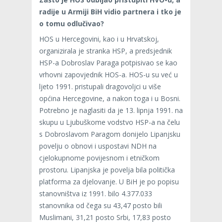
radije u Armiji BiH vidio partnera i tko je
o tomu odlučivao?
HOS u Hercegovini, kao i u Hrvatskoj,
organizirala je stranka HSP, a predsjednik
HSP-a Dobroslav Paraga potpisivao se kao
vrhovni zapovjednik HOS-a. HOS-u su već u
ljeto 1991. pristupali dragovoljci u više
općina Hercegovine, a nakon toga i u Bosni.
Potrebno je naglasiti da je 13. lipnja 1991. na
skupu u Ljubuškome vodstvo HSP-a na čelu
s Dobroslavom Paragom donijelo Lipanjsku
povelju o obnovi i uspostavi NDH na
cjelokupnome povijesnom i etničkom
prostoru. Lipanjska je povelja bila politička
platforma za djelovanje. U BiH je po popisu
stanovništva iz 1991. bilo 4.377.033
stanovnika od čega su 43,47 posto bili
Muslimani, 31,21 posto Srbi, 17,83 posto