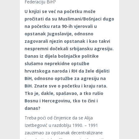
Federaciju BiH?
U knjizi se već na početku može
pročitati da su Muslimani/Bošnjaci dugo
na početku rata 90-ih vjerovali u
opstanak Jugoslavije, odnosno
zagovarali njezin opstanak i kao takvi
nespremni dočekali srbijansku agresiju.
Danas iz dijela bošnjačke politike
slušamo neprekidne optužbe
hrvatskoga naroda i RH da žele dijeliti
BiH, odnosno optužbe za agresiju na
BiH. Znate sve o početku i kraju rata.
Tko je, dakle, spašavao, a tko rušio
Bosnu i Hercegovinu, tko to čini i
danas?
Treba poći od činjenice da se Alija
Izetbegović u razdoblju 1990. – 1991
zauzimao za opstanak decentralizirane