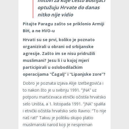
mitovi za koje često Bošnjaci
optužuju Hrvate do danas
nitko nije vidio
Pitajte Paragu zašto se priklonio Armiji
BiH, a ne HVO-u
Hrvati su se prvi, koliko je poznato
organizirali u obrani od srbijanske
agresije. Zašto im se nisu pridružili
muslimani? Jesu li i u kojoj mjeri
participirali u oslobodilačkim
operacijama “Čagalj” i “Lipanjske zore”?
Dobro je poznata izjava Alije Izetbegovića i
to nakon što je u svibnju 1991. “JNA” uz
potporu martićevaca etnički očistila hrvatsko
selo Uništa, a 1. listopada 1991. “JNA” spalila
i etnički očistila hrvatsko selo Ravno: “To nije
naš rat!” Takvu je politiku skupo platio
muslimanski narod koji je nespreman