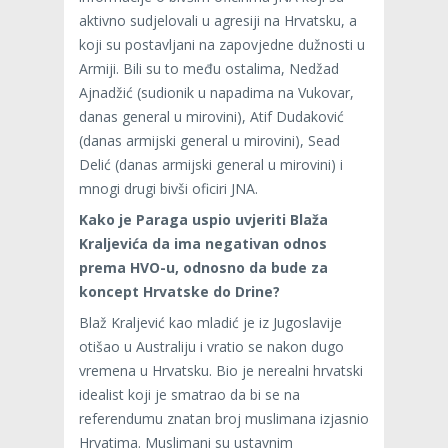
aktivno sudjelovali u agresiji na Hrvatsku, a
koji su postavljani na zapovjedne dužnosti u
Armiji. Bili su to među ostalima, Nedžad
Ajnadžić (sudionik u napadima na Vukovar,
danas general u mirovini), Atif Dudaković
(danas armijski general u mirovini), Sead
Delić (danas armijski general u mirovini) i
mnogi drugi bivši oficiri JNA.
Kako je Paraga uspio uvjeriti Blaža
Kraljevića da ima negativan odnos
prema HVO-u, odnosno da bude za
koncept Hrvatske do Drine?
Blaž Kraljević kao mladić je iz Jugoslavije
otišao u Australiju i vratio se nakon dugo
vremena u Hrvatsku. Bio je nerealni hrvatski
idealist koji je smatrao da bi se na
referendumu znatan broj muslimana izjasnio
Hrvatima. Muslimani su ustavnim