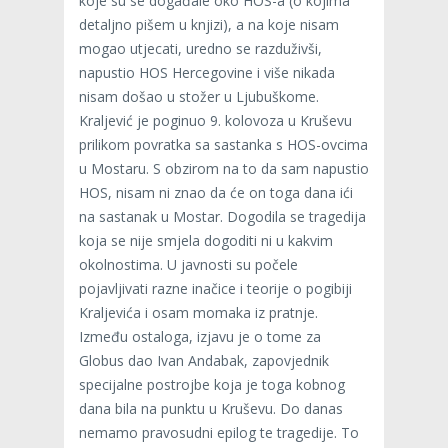
koje su se događale oko HOS-a (o kojima
detaljno pišem u knjizi), a na koje nisam
mogao utjecati, uredno se razduživši,
napustio HOS Hercegovine i više nikada
nisam došao u stožer u Ljubuškome.
Kraljević je poginuo 9. kolovoza u Kruševu
prilikom povratka sa sastanka s HOS-ovcima
u Mostaru. S obzirom na to da sam napustio
HOS, nisam ni znao da će on toga dana ići
na sastanak u Mostar. Dogodila se tragedija
koja se nije smjela dogoditi ni u kakvim
okolnostima. U javnosti su počele
pojavljivati razne inačice i teorije o pogibiji
Kraljevića i osam momaka iz pratnje.
Između ostaloga, izjavu je o tome za
Globus dao Ivan Andabak, zapovjednik
specijalne postrojbe koja je toga kobnog
dana bila na punktu u Kruševu. Do danas
nemamo pravosudni epilog te tragedije. To