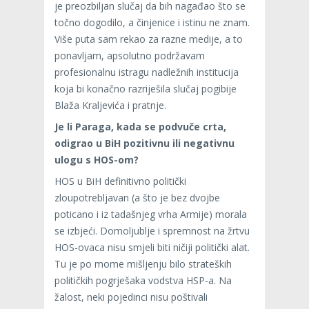
je preozbiljan slučaj da bih nagađao što se
točno dogodilo, a činjenice i istinu ne znam.
Više puta sam rekao za razne medije, a to
ponavljam, apsolutno podržavam
profesionalnu istragu nadležnih institucija
koja bi konačno razriješila slučaj pogibije
Blaža Kraljevića i pratnje.
Je li Paraga, kada se podvuče crta,
odigrao u BiH pozitivnu ili negativnu
ulogu s HOS-om?
HOS u BiH definitivno politički
zloupotrebljavan (a što je bez dvojbe
poticano i iz tadašnjeg vrha Armije) morala
se izbjeći. Domoljublje i spremnost na žrtvu
HOS-ovaca nisu smjeli biti ničiji politički alat.
Tu je po mome mišljenju bilo strateških
političkih pogrješaka vodstva HSP-a. Na
žalost, neki pojedinci nisu poštivali