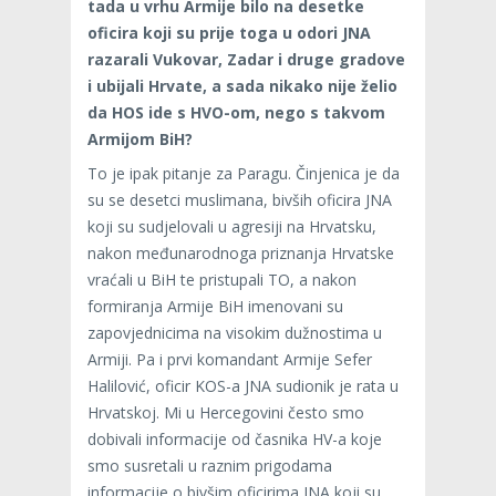
tada u vrhu Armije bilo na desetke
oficira koji su prije toga u odori JNA
razarali Vukovar, Zadar i druge gradove
i ubijali Hrvate, a sada nikako nije želio
da HOS ide s HVO-om, nego s takvom
Armijom BiH?
To je ipak pitanje za Paragu. Činjenica je da
su se desetci muslimana, bivših oficira JNA
koji su sudjelovali u agresiji na Hrvatsku,
nakon međunarodnoga priznanja Hrvatske
vraćali u BiH te pristupali TO, a nakon
formiranja Armije BiH imenovani su
zapovjednicima na visokim dužnostima u
Armiji. Pa i prvi komandant Armije Sefer
Halilović, oficir KOS-a JNA sudionik je rata u
Hrvatskoj. Mi u Hercegovini često smo
dobivali informacije od časnika HV-a koje
smo susretali u raznim prigodama
informacije o bivšim oficirima JNA koji su