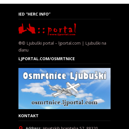
IED “HERC INFO”
®© Ljubuški portal – ljportal.com | Ljubuški na
dlanu
LJPORTAL.COM/OSMRTNICE
KONTAKT
Address:
Hrvatskih branitelja 57, 88320