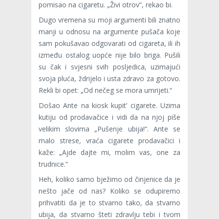
pomisao na cigaretu. „Živi otrov“, rekao bi.
Dugo vremena su moji argumenti bili znatno
manji u odnosu na argumente pušača koje
sam pokušavao odgovarati od cigareta, ili ih
između ostalog uopće nije bilo briga. Pušili
su čak i svjesni svih posljedica, uzimajući
svoja pluća, ždrijelo i usta zdravo za gotovo.
Rekli bi opet: „Od nečeg se mora umrijeti.“
Došao Ante na kiosk kupit’ cigarete. Uzima
kutiju od prodavačice i vidi da na njoj piše
velikim slovima „Pušenje ubija!“. Ante se
malo strese, vraća cigarete prodavačici i
kaže: „Ajde dajte mi, molim vas, one za
trudnice.“
Heh, koliko samo bježimo od činjenice da je
nešto jače od nas? Koliko se odupiremo
prihvatiti da je to stvarno tako, da stvarno
ubija, da stvarno šteti zdravlju tebi i tvom