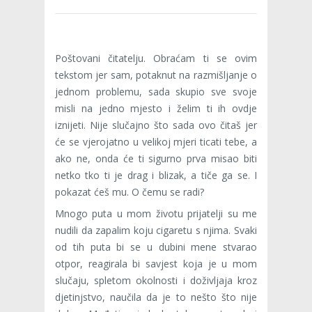
Poštovani čitatelju. Obraćam ti se ovim
tekstom jer sam, potaknut na razmišljanje o
jednom problemu, sada skupio sve svoje
misli na jedno mjesto i želim ti ih ovdje
iznijeti. Nije slučajno što sada ovo čitaš jer
će se vjerojatno u velikoj mjeri ticati tebe, a
ako ne, onda će ti sigurno prva misao biti
netko tko ti je drag i blizak, a tiče ga se. I
pokazat ćeš mu. O čemu se radi?
Mnogo puta u mom životu prijatelji su me
nudili da zapalim koju cigaretu s njima. Svaki
od tih puta bi se u dubini mene stvarao
otpor, reagirala bi savjest koja je u mom
slučaju, spletom okolnosti i doživljaja kroz
djetinjstvo, naučila da je to nešto što nije