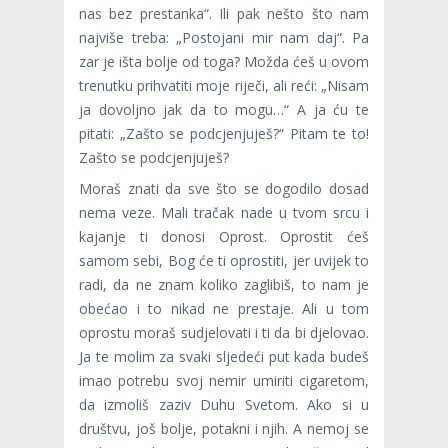
nas bez prestanka“. Ili pak nešto što nam
najviše treba: „Postojani mir nam daj“. Pa
zar je išta bolje od toga? Možda ćeš u ovom
trenutku prihvatiti moje riječi, ali reći: „Nisam
ja dovoljno jak da to mogu…“ A ja ću te
pitati: „Zašto se podcjenjuješ?“ Pitam te to!
Zašto se podcjenjuješ?
Moraš znati da sve što se dogodilo dosad
nema veze. Mali tračak nade u tvom srcu i
kajanje ti donosi Oprost. Oprostit ćeš
samom sebi, Bog će ti oprostiti, jer uvijek to
radi, da ne znam koliko zaglibiš, to nam je
obećao i to nikad ne prestaje. Ali u tom
oprostu moraš sudjelovati i ti da bi djelovao.
Ja te molim za svaki sljedeći put kada budeš
imao potrebu svoj nemir umiriti cigaretom,
da izmoliš zaziv Duhu Svetom. Ako si u
društvu, još bolje, potakni i njih. A nemoj se