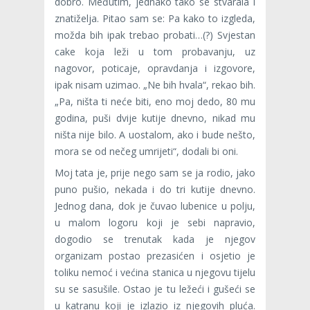
dobro. Međutim, jednako tako se stvarala i
znatiželja. Pitao sam se: Pa kako to izgleda,
možda bih ipak trebao probati…(?) Svjestan
cake koja leži u tom probavanju, uz
nagovor, poticaje, opravdanja i izgovore,
ipak nisam uzimao. „Ne bih hvala“, rekao bih.
„Pa, ništa ti neće biti, eno moj dedo, 80 mu
godina, puši dvije kutije dnevno, nikad mu
ništa nije bilo. A uostalom, ako i bude nešto,
mora se od nečeg umrijeti“, dodali bi oni.
Moj tata je, prije nego sam se ja rodio, jako
puno pušio, nekada i do tri kutije dnevno.
Jednog dana, dok je čuvao lubenice u polju,
u malom logoru koji je sebi napravio,
dogodio se trenutak kada je njegov
organizam postao prezasićen i osjetio je
toliku nemoć i većina stanica u njegovu tijelu
su se sasušile. Ostao je tu ležeći i gušeći se
u katranu koji je izlazio iz njegovih pluća.