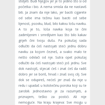
stidjeti. Budi Njegov jer je to jedino što si od
početka i bio. A nema smisla da ne nastaviš
biti. Ja znam da nije lako, jer baciti cigarete
od sebe ima težinu kao baciti od sebe
lijenost, psovku, blud, bilo kakvu lošu naviku.
A to je to, loša navika koja te čini
zadimljenim i smrdljivim kao što bilo kakav
grijeh čini tvoju dušu. Pa pokušaj sada
odlučiti da ćeš nastojati steći jednu dobru
naviku za kojom čezneš, a svako malo te
nešto odvlači od nje. Sutra opet pokušaj
odlučiti da ćeš nastojati steći još jednu. Sve
dok nastojiš, stjecat ćeš i znat ćeš da radiš
dobro jer se boriš, hrvaš i znaš svoj cilj. Sve
dok se odupireš, nećeš jer znaš da nije u
redu i upadaš u kolotečinu poroka koji su te
zarobili. Jednostavno je za razumjeti, a
priznajem, teško za postići. Ali nije
nemoguće. Na kraju krajeva: Sve mogu u