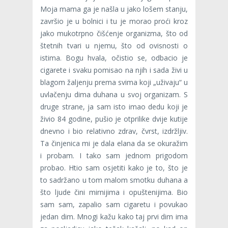
Moja mama ga je našla u jako lošem stanju,
završio je u bolnici i tu je morao proći kroz
jako mukotrpno čišćenje organizma, što od
štetnih tvari u njemu, što od ovisnosti o
istima. Bogu hvala, očistio se, odbacio je
cigarete i svaku pomisao na njih i sada živi u
blagom žaljenju prema svima koji „uživaju“ u
uvlačenju dima duhana u svoj organizam. S
druge strane, ja sam isto imao dedu koji je
živio 84 godine, pušio je otprilike dvije kutije
dnevno i bio relativno zdrav, čvrst, izdržljiv.
Ta činjenica mi je dala elana da se okuražim
i probam. I tako sam jednom prigodom
probao. Htio sam osjetiti kako je to, što je
to sadržano u tom malom smotku duhana a
što ljude čini mirnijima i opuštenijima. Bio
sam sam, zapalio sam cigaretu i povukao
jedan dim. Mnogi kažu kako taj prvi dim ima