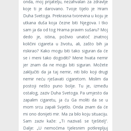
onda, moj prijatelju, nezahvalan za zdravlje
koje ti je darovano. Tvoje tijelo je Hram
Duha Svetoga. Prekrasna tvorevina u koju je
utkana duša koja čezne biti Njegova. I tko
sam ja da od tog Hrama pravim sušaru? Moj
dedo je, istina, poživio unatoč znatnoj
količini cigareta u životu, ali, zašto bih ja
riskirao? Kako mogu biti tako siguran da će
se i meni tako dogoditi? Mene hvata nemir
jer znam da ne mogu biti siguran. Možete
zaključiti da ja taj nemir, niti bilo koji drugi
nemir neću rješavati cigaretom. Mislim da
postoji nešto puno bolje. Tu je, između
ostalog, zaziv Duha Svetoga. Pa umjesto da
zapalim cigaretu, ja ću Ga moliti da se u
mom srcu zapali Svjetlo. Onda znam da će
mi ono donijeti mir. Ma za bilo koju situaciju.
Sam zaziv kaže: „Ti nazivaš se tješitelj“.
Dalje: „U nemoćima tjelesnim potkrepljuj