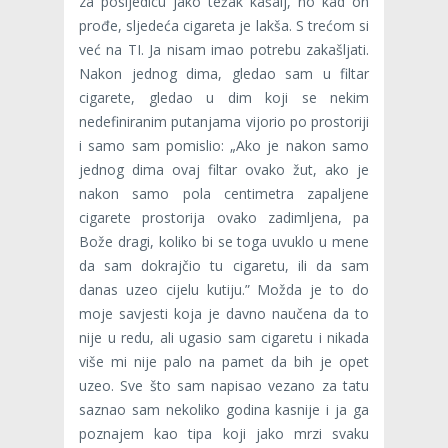
za posljedicu jako težak kašalj, no kad on
prođe, sljedeća cigareta je lakša. S trećom si
već na TI. Ja nisam imao potrebu zakašljati.
Nakon jednog dima, gledao sam u filtar
cigarete, gledao u dim koji se nekim
nedefiniranim putanjama vijorio po prostoriji
i samo sam pomislio: „Ako je nakon samo
jednog dima ovaj filtar ovako žut, ako je
nakon samo pola centimetra zapaljene
cigarete prostorija ovako zadimljena, pa
Bože dragi, koliko bi se toga uvuklo u mene
da sam dokrajčio tu cigaretu, ili da sam
danas uzeo cijelu kutiju.” Možda je to do
moje savjesti koja je davno naučena da to
nije u redu, ali ugasio sam cigaretu i nikada
više mi nije palo na pamet da bih je opet
uzeo. Sve što sam napisao vezano za tatu
saznao sam nekoliko godina kasnije i ja ga
poznajem kao tipa koji jako mrzi svaku