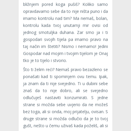
bližnjem pored koga pušiš? Koliko samo
opravdavamo sebe da to nije ništa puno i da
imamo kontrolu nad tim? Ma nemaš, bolan,
kontrolu kada tvoj unutarnji mir ovisi od
jednog smotuljka duhana. Zar smo ja i ti
gospodari svojih tijela pa imamo pravo na
taj način im štetiti? Nismo i nemamo! Jedini
Gospodar nad mojim i tvojim tijelom je Onaj
tko je to tijelo i stvorio.
Što ti želim reći? Nemaš pravo bezazleno se
ponašati kad ti spominjem ovu temu. Ipak,
ja znam da ti nije svejedno. Ti u dubini sebe
znaš da to nije dobro, ali se svejedno
odlučuješ nastaviti konzumirati. S jedne
strane si možda sebe uvjerio da ne možeš
bez toga, ali si onda, moj prijatelju, ovisan. S
druge strane si možda odlučio da je to tvoj
gušt, nešto u čemu uživaš kada poželiš, ali si