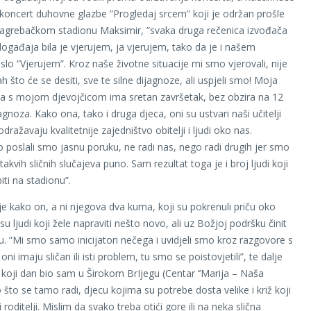
ki koncert duhovne glazbe ”Progledaj srcem” koji je održan prošle
agrebačkom stadionu Maksimir, ”svaka druga rečenica izvođača
ogađaja bila je vjerujem, ja vjerujem, tako da je i našem
slo ”Vjerujem”. Kroz naše životne situacije mi smo vjerovali, nije
ah što će se desiti, sve te silne dijagnoze, ali uspjeli smo! Moja
a s mojom djevojčicom ima sretan završetak, bez obzira na 12
ijagnoza. Kako ona, tako i druga djeca, oni su ustvari naši učitelji
 odražavaju kvalitetnije zajedništvo obitelji i ljudi oko nas.
 poslali smo jasnu poruku, ne radi nas, nego radi drugih jer smo
e takvih sličnih slučajeva puno. Sam rezultat toga je i broj ljudi koji
iti na stadionu”.
e kako on, a ni njegova dva kuma, koji su pokrenuli priču oko
su ljudi koji žele napraviti nešto novo, ali uz Božjoj podršku činit
. ”Mi smo samo inicijatori nečega i uvidjeli smo kroz razgovore s
 oni imaju sličan ili isti problem, tu smo se poistovjetili”, te dalje
je koji dan bio sam u Širokom BrIjegu (Centar ‘’Marija – Naša
o što se tamo radi, djecu kojima su potrebe dosta velike i križ koji
 roditelji. Mislim da svako treba otići gore ili na neka slična