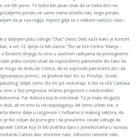
 sve biti jasno. To treba biti jasan znak da se treba doći na
a pošaljemo poruku ne samo nama između nas, nego poruku
vljam da je ova regija, mjesto gdje se s velikom radošću slavi i
k o daljnjem putu Udruge ‘’Otac’’ Denis Delić kaže kako je koncert
bav, a već 12. lipnja će biti izazov. ‘’Što se tiče Centra ‘’Marija –
’ u Širokom Brijegu tu smo u završnim radnjama da pomognemo
i rade jednu izvrsnu stvar da osposobimo patronažni dio tako da
ne mogu da dođu do Centra, da se osposobi patronažni dio i da
dgovarajuću pomoć, za gradove kao što su Posušje, Grude,
Ljubuškog. Vidjet ćemo što im još nedostaje. A što se tiče Caritasa
tu smo u fazi pregovora. Imamo pregovore s medicinskim
oktorima. Par doktora koji bi volontirali. To je malo drugačiji
o duži, ali mi smo tu na raspolaganju. Mi ćemo učiniti sve, a
rta idemo dalje u razgovore s tvrtkama iz realnog sektora, da
ko je tko voljan da pomogne i da privučemo ostale Udruge da
raviti Centar koji će biti podrška djeci s poteškoćama u razvoju.
ostarski Caritas dao otvorene ruke, odnosno raširene ruke,