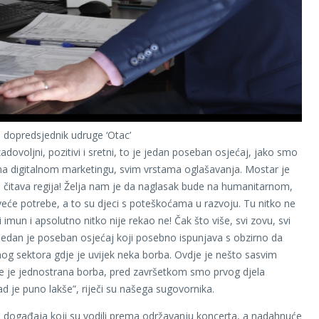
, dopredsjednik udruge ‘Otac’
dovoljni, pozitivi i sretni, to je jedan poseban osjećaj, jako smo
 na digitalnom marketingu, svim vrstama oglašavanja. Mostar je
 i čitava regija! Želja nam je da naglasak bude na humanitarnom,
veće potrebe, a to su djeci s poteškoćama u razvoju. Tu nitko ne
imun i apsolutno nitko nije rekao ne! Čak što više, svi zovu, svi
, jedan je poseban osjećaj koji posebno ispunjava s obzirno da
nog sektora gdje je uvijek neka borba. Ovdje je nešto sasvim
e je jednostrana borba, pred završetkom smo prvog djela
ad je puno lakše”, riječi su našega sugovornika.
 i događaja koji su vodili prema održavanju koncerta, a nadahnuće