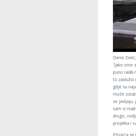
Denis Delić
”Jako smo za
puno radili
to zaslužio
gdje su naj
može ostati 
se javljaju
sam iz real
drugo, ovdj
projekta i s
Prisjeća se