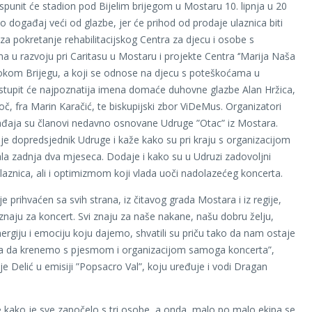
ispunit će stadion pod Bijelim brijegom u Mostaru 10. lipnja u 20
 to događaj veći od glazbe, jer će prihod od prodaje ulaznica biti
za pokretanje rehabilitacijskog Centra za djecu i osobe s
 u razvoju pri Caritasu u Mostaru i projekte Centra ‘’Marija Naša
rokom Brijegu, a koji se odnose na djecu s poteškoćama u
stupit će najpoznatija imena domaće duhovne glazbe Alan Hržica,
č, fra Marin Karačić, te biskupijski zbor ViDeMus. Organizatori
đaja su članovi nedavno osnovane Udruge ”Otac” iz Mostara.
 je dopredsjednik Udruge i kaže kako su pri kraju s organizacijom
jala zadnja dva mjeseca. Dodaje i kako su u Udruzi zadovoljni
aznica, ali i optimizmom koji vlada uoči nadolazećeg koncerta.
e prihvaćen sa svih strana, iz čitavog grada Mostara i iz regije,
 znaju za koncert. Svi znaju za naše nakane, našu dobru želju,
nergiju i emociju koju dajemo, shvatili su priču tako da nam ostaje
na da krenemo s pjesmom i organizacijom samoga koncerta”,
e Delić u emisiji ”Popsacro Val”, koju uređuje i vodi Dragan
e kako je sve započelo s tri osobe, a onda, malo po malo ekipa se