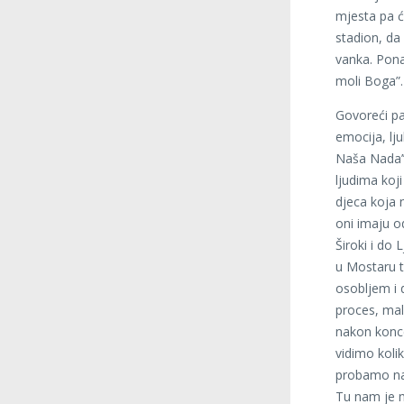
mjesta pa će
stadion, d
vanka. Pona
moli Boga”.
Govoreći pa
emocija, lju
Naša Nada’
ljudima koj
djeca koja 
oni imaju o
Široki i do 
u Mostaru 
osobljem i d
proces, mal
nakon konce
vidimo koli
probamo nap
Tu nam je m