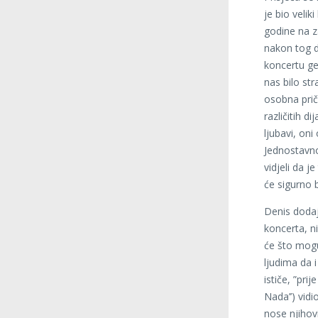
je bio veli
godine na z
nakon tog d
koncertu ge
nas bilo str
osobna prič
različitih d
ljubavi, oni
Jednostavno
vidjeli da j
će sigurno b
Denis dodaj
koncerta, ni
će što mogu
ljudima da i
ističe, ”pri
Nada’’) vidi
nose njihovi