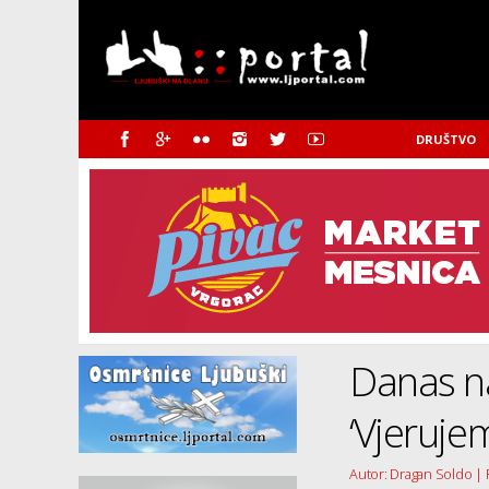
DRUŠTVO
Danas n
‘Vjeruje
Autor: Dragan Soldo |