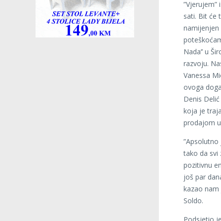
”Vjerujem” 
sati. Bit će
namijenjen 
poteškoćama
Nada’’ u Ši
razvoju. Na
Vanessa Mio
ovoga doga
Denis Delić
koja je tra
prodajom ul
”Apsolutno j
tako da svi
pozitivnu e
još par da
kazao nam j
Soldo.
Podsjetio j