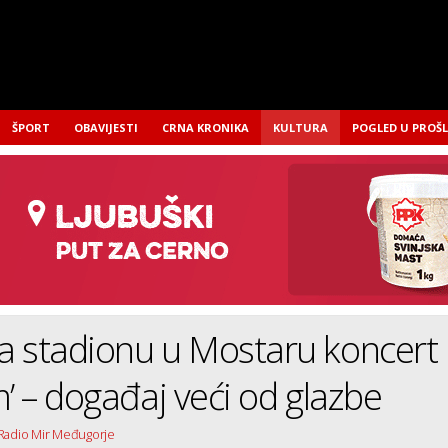
ŠPORT
OBAVIJESTI
CRNA KRONIKA
KULTURA
POGLED U PROŠ
a stadionu u Mostaru koncert
m’ – događaj veći od glazbe
 Radio Mir Međugorje