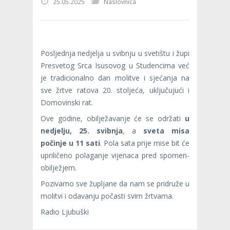
25.05.2025
Naslovnica
Posljednja nedjelja u svibnju u svetištu i župi
Presvetog Srca Isusovog u Studencima već
je tradicionalno dan molitve i sjećanja na
sve žrtve ratova 20. stoljeća, uključujući i
Domovinski rat.
Ove godine, obilježavanje će se održati
u
nedjelju, 25. svibnja
, a
sveta misa
počinje u 11 sati
. Pola sata prije mise bit će
upriličeno polaganje vijenaca pred spomen-
obilježjem.
Pozivamo sve župljane da nam se pridruže u
molitvi i odavanju počasti svim žrtvama.
Radio Ljubuški