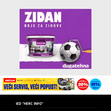
IED “HERC INFO”