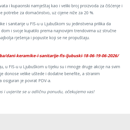
ata i kupaonski namještaj kao i veliki broj proizvoda za čišćenje i
 potrebe za domaćinstvo, uz cijene niže za 20 %.
ke i sanitarije u FIS-u u Ljubuškom su jedinstvena prilika da
j dom i svoje kupatilo prema najnovijim trendovima uz stručne
ajbolja rješenja i popuste koji se ne propuštaju.
.ba/dani-keramike-i-sanitarije-fis-ljubuski-18-06-19-06-2026/
ju, u FIS-u u Ljubuškom u tijeku su i mnoge druge akcije na svim
je donose velike uštede i dodatne benefite, a stranim
a osiguran je povrat PDV-a.
as i uvjerite se u odličnu ponudu, očekujemo vas!