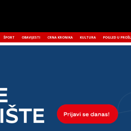
ŠPORT
OBAVIJESTI
CRNA KRONIKA
KULTURA
POGLED U PROŠ