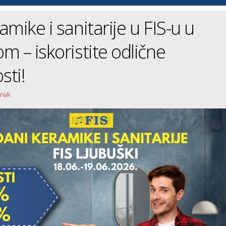
amike i sanitarije u FIS-u u
m – iskoristite odlične
sti!
anak