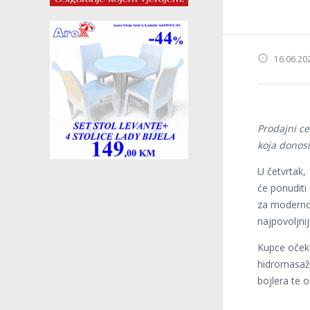
16.06.20
Prodajni ce
koja donosi
U četvrtak, 
će ponuditi
za moderno,
najpovoljni
Kupce očeku
hidromasažn
bojlera te 