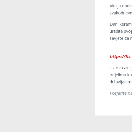
Akcija obuhv
svakodnevne
Dani kerami
uredite svo
savjete za n
https://fis
Uz ovu akci
odjelima ko
državljanim
Posjetite n