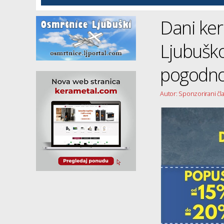
Dani ker
Ljubuško
pogodno
Autor: Sponzorirani čl