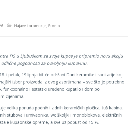
26
Najave i promocije
,
Promo
ntra FIS u Ljubuškom za svoje kupce je pripremio novu akciju
 odlične pogodnosti za povoljniju kupovinu.
18. i petak, 19.lipnja bit će održani Dani keramike i sanitarije koji
 najširi izbor proizvoda iz ovog asortimana – sve što je potrebno
 funkcionalno i estetski uređeno kupatilo i dom po
jim cijenama.
je velika ponuda podnih i zidnih keramičkih pločica, tuš kabina,
ih stubova i umivaonika, wc školjki i monoblokova, električnih
ostale kupaonske opreme, a sve uz popust od 15 %.