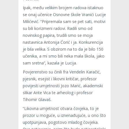
Ipak, među velikim brojem radova istaknuo
se onaj učenice Osnovne škole Vranići Lucije
Milićević. “Pripremala sam se pet sati, motivi
su bili korizmeni radovi. Radili smo od
novinskog papira, trudili smo se moja
nastavnica Antonija Ćorić i ja. Konkurencija
je bila velika. S obzirom na to da je bilo 150
učenika, a mi smo bili neka mala škola, jako
sam sretna”, kazala je Lucija.
Povjerenstvo su činili fra Vendelin Karačić,
pjesnik, esejist i likovni kritičar, profesor
povijesti umjetnosti Jozo Marić, akademski
slikar Ante Vica te arheolog i profesor
Tihomir Glavaš.
“Likovna umjetnost otvara čovjeka, to je
prozor u moguće, u iznenađujuće, u ono što
upotpunjava, pogotovo mladog čovjeka.