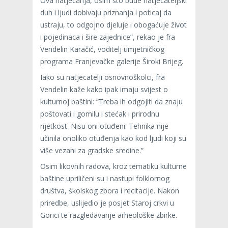
Ova natjecanja, osim što bude natjecateljski
duh i ljudi dobivaju priznanja i poticaj da
ustraju, to odgojno djeluje i obogaćuje život
i pojedinaca i šire zajednice”, rekao je fra
Vendelin Karačić, voditelj umjetničkog
programa Franjevačke galerije Široki Brijeg.
Iako su natjecatelji osnovnoškolci, fra
Vendelin kaže kako ipak imaju svijest o
kulturnoj baštini: “Treba ih odgojiti da znaju
poštovati i gomilu i stećak i prirodnu
rijetkost. Nisu oni otuđeni. Tehnika nije
učinila onoliko otuđenja kao kod ljudi koji su
više vezani za gradske sredine.”
Osim likovnih radova, kroz tematiku kulturne
baštine upriličeni su i nastupi folklornog
društva, školskog zbora i recitacije. Nakon
priredbe, uslijedio je posjet Staroj crkvi u
Gorici te razgledavanje arheološke zbirke.