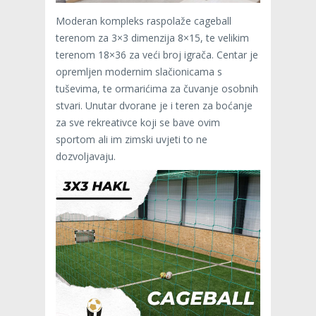
Moderan kompleks raspolaže cageball
terenom za 3×3 dimenzija 8×15, te velikim
terenom 18×36 za veći broj igrača. Centar je
opremljen modernim slačionicama s
tuševima, te ormarićima za čuvanje osobnih
stvari. Unutar dvorane je i teren za boćanje
za sve rekreativce koji se bave ovim
sportom ali im zimski uvjeti to ne
dozvoljavaju.