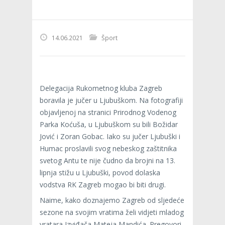
14.06.2021
Šport
Delegacija Rukometnog kluba Zagreb
boravila je jučer u Ljubuškom. Na fotografiji
objavljenoj na stranici Prirodnog Vodenog
Parka Koćuša, u Ljubuškom su bili Božidar
Jović i Zoran Gobac. Iako su jučer Ljubuški i
Humac proslavili svog nebeskog zaštitnika
svetog Antu te nije čudno da brojni na 13.
lipnja stižu u Ljubuški, povod dolaska
vodstva RK Zagreb mogao bi biti drugi.
Naime, kako doznajemo Zagreb od sljedeće
sezone na svojim vratima želi vidjeti mladog
vratara Izviđača Mateja Mandića. Pregovori