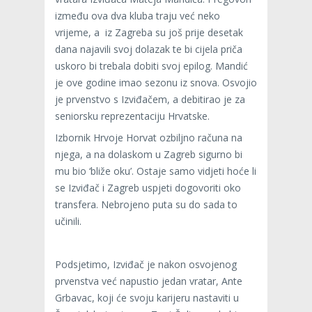
između ova dva kluba traju već neko
vrijeme, a iz Zagreba su još prije desetak
dana najavili svoj dolazak te bi cijela priča
uskoro bi trebala dobiti svoj epilog. Mandić
je ove godine imao sezonu iz snova. Osvojio
je prvenstvo s Izviđačem, a debitirao je za
seniorsku reprezentaciju Hrvatske.
Izbornik Hrvoje Horvat ozbiljno računa na
njega, a na dolaskom u Zagreb sigurno bi
mu bio ‘bliže oku’. Ostaje samo vidjeti hoće li
se Izviđač i Zagreb uspjeti dogovoriti oko
transfera. Nebrojeno puta su do sada to
učinili.
Podsjetimo, Izviđač je nakon osvojenog
prvenstva već napustio jedan vratar, Ante
Grbavac, koji će svoju karijeru nastaviti u