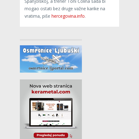
Španjolskoj, a trener Toni Čolina sada bi
mogao ostati bez druge važne karike na
vratima, piše
hercegovina.info
.