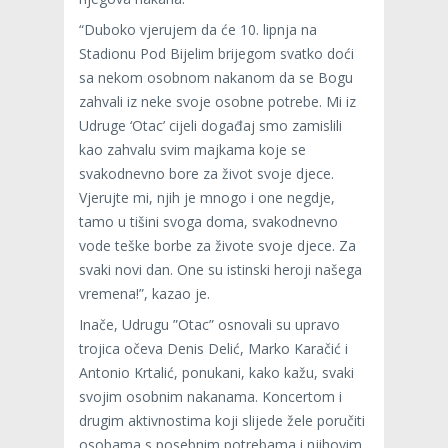
“Duboko vjerujem da će 10. lipnja na
Stadionu Pod Bijelim brijegom svatko doći
sa nekom osobnom nakanom da se Bogu
zahvali iz neke svoje osobne potrebe. Mi iz
Udruge ‘Otac’ cijeli događaj smo zamislili
kao zahvalu svim majkama koje se
svakodnevno bore za život svoje djece.
Vjerujte mi, njih je mnogo i one negdje,
tamo u tišini svoga doma, svakodnevno
vode teške borbe za živote svoje djece. Za
svaki novi dan. One su istinski heroji našega
vremena!”, kazao je.
Inače, Udrugu ”Otac” osnovali su upravo
trojica očeva Denis Delić, Marko Karačić i
Antonio Krtalić, ponukani, kako kažu, svaki
svojim osobnim nakanama. Koncertom i
drugim aktivnostima koji slijede žele poručiti
osobama s posebnim potrebama i njihovim