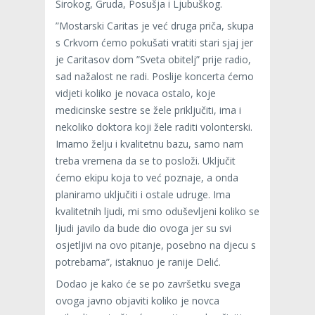
Širokog, Gruda, Posušja i Ljubuškog.
”Mostarski Caritas je već druga priča, skupa
s Crkvom ćemo pokušati vratiti stari sjaj jer
je Caritasov dom ”Sveta obitelj” prije radio,
sad nažalost ne radi. Poslije koncerta ćemo
vidjeti koliko je novaca ostalo, koje
medicinske sestre se žele priključiti, ima i
nekoliko doktora koji žele raditi volonterski.
Imamo želju i kvalitetnu bazu, samo nam
treba vremena da se to posloži. Uključit
ćemo ekipu koja to već poznaje, a onda
planiramo uključiti i ostale udruge. Ima
kvalitetnih ljudi, mi smo oduševljeni koliko se
ljudi javilo da bude dio ovoga jer su svi
osjetljivi na ovo pitanje, posebno na djecu s
potrebama”, istaknuo je ranije Delić.
Dodao je kako će se po završetku svega
ovoga javno objaviti koliko je novca