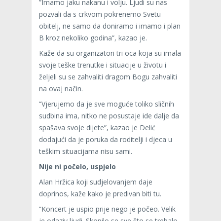
”Imamo jaku nakanu i volju. Ljudi su nas
pozvali da s crkvom pokrenemo Svetu
obitelj, ne samo da doniramo i imamo i plan
B kroz nekoliko godina”, kazao je.
Kaže da su organizatori tri oca koja su imala
svoje teške trenutke i situacije u životu i
željeli su se zahvaliti dragom Bogu zahvaliti
na ovaj način.
”Vjerujemo da je sve moguće toliko sličnih
sudbina ima, nitko ne posustaje ide dalje da
spašava svoje dijete”, kazao je Delić
dodajući da je poruka da roditelji i djeca u
teškim situacijama nisu sami.
Nije ni počelo, uspjelo
Alan Hržica koji sudjelovanjem daje
doprinos, kaže kako je predivan biti tu.
”Koncert je uspio prije nego je počeo. Velik
je odaziv ljudi. Skopilo se sve što se trebalo