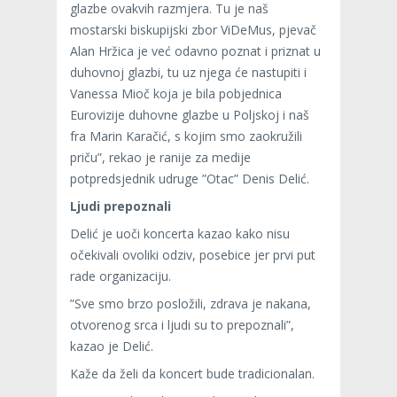
glazbe ovakvih razmjera. Tu je naš
mostarski biskupijski zbor ViDeMus, pjevač
Alan Hržica je već odavno poznat i priznat u
duhovnoj glazbi, tu uz njega će nastupiti i
Vanessa Mioč koja je bila pobjednica
Eurovizije duhovne glazbe u Poljskoj i naš
fra Marin Karačić, s kojim smo zaokružili
priču”, rekao je ranije za medije
potpredsjednik udruge ”Otac” Denis Delić.
Ljudi prepoznali
Delić je uoči koncerta kazao kako nisu
očekivali ovoliki odziv, posebice jer prvi put
rade organizaciju.
”Sve smo brzo posložili, zdrava je nakana,
otvorenog srca i ljudi su to prepoznali”,
kazao je Delić.
Kaže da želi da koncert bude tradicionalan.