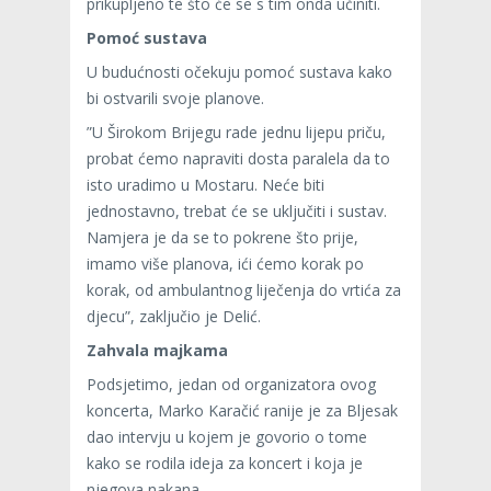
prikupljeno te što će se s tim onda učiniti.
Pomoć sustava
U budućnosti očekuju pomoć sustava kako
bi ostvarili svoje planove.
”U Širokom Brijegu rade jednu lijepu priču,
probat ćemo napraviti dosta paralela da to
isto uradimo u Mostaru. Neće biti
jednostavno, trebat će se uključiti i sustav.
Namjera je da se to pokrene što prije,
imamo više planova, ići ćemo korak po
korak, od ambulantnog liječenja do vrtića za
djecu”, zaključio je Delić.
Zahvala majkama
Podsjetimo, jedan od organizatora ovog
koncerta, Marko Karačić ranije je za Bljesak
dao intervju u kojem je govorio o tome
kako se rodila ideja za koncert i koja je
njegova nakana.