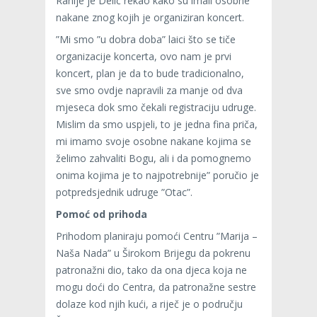
Ranije je Delić rekao kako su imali osobne
nakane znog kojih je organiziran koncert.
”Mi smo ”u dobra doba” laici što se tiče
organizacije koncerta, ovo nam je prvi
koncert, plan je da to bude tradicionalno,
sve smo ovdje napravili za manje od dva
mjeseca dok smo čekali registraciju udruge.
Mislim da smo uspjeli, to je jedna fina priča,
mi imamo svoje osobne nakane kojima se
želimo zahvaliti Bogu, ali i da pomognemo
onima kojima je to najpotrebnije” poručio je
potpredsjednik udruge ”Otac”.
Pomoć od prihoda
Prihodom planiraju pomoći Centru ”Marija –
Naša Nada” u Širokom Brijegu da pokrenu
patronažni dio, tako da ona djeca koja ne
mogu doći do Centra, da patronažne sestre
dolaze kod njih kući, a riječ je o području